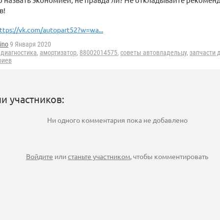
в!
ttps://vk.com/autopart52?w=wa...
ino
9 Января 2020
,
диагностика
,
амортизатор
,
88002014575
,
советы автовладельцу
,
запчасти 
риев
и участников:
Ни одного комментария пока не добавлено
Войдите
или
станьте участником
, чтобы комментировать