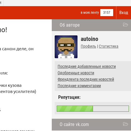
И
Вход
в мою ленту
3157
Об авторе
о!
autoino
Профиль
|
Статистика
а самом деле, он
Последние добавленные новости
иля:
Одобренные новости
Френдлента последних новостей
чки кузова
Последние комментарии
ментов усилителя)
Репутация:
S
О сайте vk.com
ндованную замену