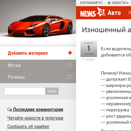
КОРОНАВИРУС
НОВОСТИ
Авто
Л
Изношенный ам
отметил
1
Если водитель
Добавить материал
добивается об
человек
в архиве
Метки
Почему? Изно
Регионы
— допускает б
— шарниры рыч
— увеличенный
— усиленная н
— неравноме
Последние комментарии
— перегрузка 
— рост ударны
Читайте новости в телеграм
— усиленный и
Сообщить об ошибке
Все это сложн