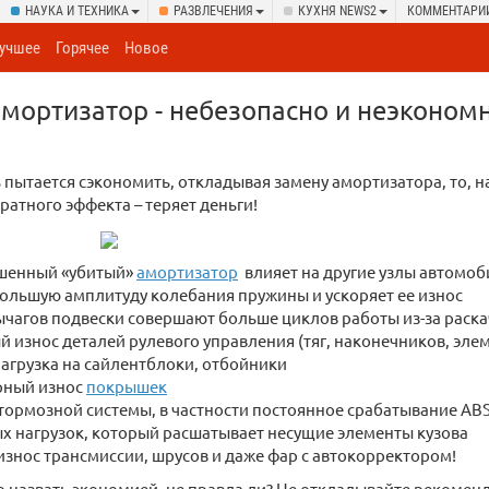
НАУКА И ТЕХНИКА
РАЗВЛЕЧЕНИЯ
КУХНЯ NEWS2
КОММЕНТАРИ
учшее
Горячее
Новое
ортизатор - небезопасно и неэкономн
 пытается сэкономить, откладывая замену амортизатора, то, н
ратного эффекта – теряет деньги!
шенный «убитый»
амортизатор
влияет на другие узлы автомоб
ольшую амплитуду колебания пружины и ускоряет ее износ
агов подвески совершают больше циклов работы из-за раска
 износ деталей рулевого управления (тяг, наконечников, эле
агрузка на сайлентблоки, отбойники
рный износ
покрышек
тормозной системы, в частности постоянное срабатывание AB
х нагрузок, который расшатывает несущие элементы кузова
знос трансмиссии, шрусов и даже фар с автокорректором!
о назвать экономией, не правда ли? Не откладывайте рекоме