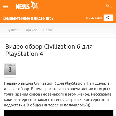
Вход
Компьютерные и видео игры
в мою ленту
401
Лучшее
Горячее
Новое
Видео обзор Civilization 6 для
PlayStation 4
отметили
3
в архиве
Недавно вышла Civilization 6 для PlayStation 4 и я сделала
для вас обзор. В нем я рассказала о впечатлении от игры с
точки зрения совсем новенького в этом жанре. Рассказала
какие интересные моменты есть в игре и какие серьезные
недостатки. В общем интересно получилось )))