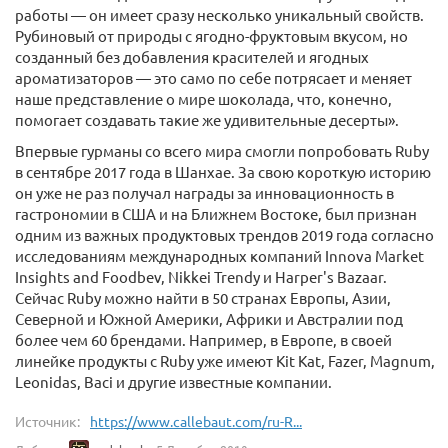
работы — он имеет сразу несколько уникальный свойств.
Рубиновый от природы с ягодно-фруктовым вкусом, но
созданный без добавления красителей и ягодных
ароматизаторов — это само по себе потрясает и меняет
наше представление о мире шоколада, что, конечно,
помогает создавать такие же удивительные десерты».
Впервые гурманы со всего мира смогли попробовать Ruby
в сентябре 2017 года в Шанхае. За свою короткую историю
он уже не раз получал награды за инновационность в
гастрономии в США и на Ближнем Востоке, был признан
одним из важных продуктовых трендов 2019 года согласно
исследованиям международных компаний Innova Market
Insights and Foodbev, Nikkei Trendy и Harper's Bazaar.
Сейчас Ruby можно найти в 50 странах Европы, Азии,
Северной и Южной Америки, Африки и Австралии под
более чем 60 брендами. Например, в Европе, в своей
линейке продукты с Ruby уже имеют Kit Kat, Fazer, Magnum,
Leonidas, Baci и другие известные компании.
Источник:
https://www.callebaut.com/ru-R...