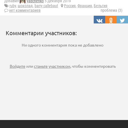
Добавил
yadchenko
5 Декабря 2019
ruby
,
шоколад
,
barry callebaut
Россия
,
Франция
,
Бельгия
нет комментариев
проблема (3)
Комментарии участников:
Ни одного комментария пока не добавлено
Войдите
или
станьте участником
, чтобы комментировать