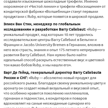
создавали изысканные шоколадные трюфели. Именно
мороженое от «Чистой линии» и трюфели «Восхищение» от
кондитерской фабрики «Волшебница» станут первыми
продуктами с Ruby, которые появятся в широкой продаже.
Элиен Ван Стин, менеджер по глобальным
исследованиям и разработкам
Barry
Callebaut
:
«Ruby —
уникальный продукт, над которым 10 лет трудились
исследовательские центры Barry Callebaut в Бельгии и
Франции и Jacobs University Bremen в Германии, вложив в
него всю страсть, знания и опыт 175-летнего непрерывного
развития Barry Callebaut. Нам нужно было найти
идеальный способ раскрыть естественные вкус и цветовой
тон какао-бобов Ruby, и мы нашли его».
Барт Де Гейнд, генеральный директор
Barry
Callebaut
в
России и СНГ:
«Ruby — абсолютно новый продукт для
российского рынка. Благодаря своему уникальному цвету и
аромату он создает новый визуальный и вкусовой опыт,
что особенно нравится поколению миллениалов,
гурманам и гедонистам, а кондитеров и поваров
вдохновляет на самые неожиданные сценарии его