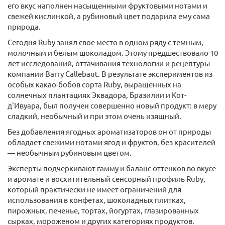
его вкус наполнен насыщенными фруктовыми нотами и
свежей кислинкой, а рубиновый цвет подарила ему сама
природа.
Сегодня Ruby занял свое место в одном ряду с темным,
молочным и белым шоколадом. Этому предшествовало 10
лет исследований, оттачивания технологии и рецептуры
компании Barry Callebaut. В результате экспериментов из
особых какао-бобов сорта Ruby, выращенных на
солнечных плантациях Эквадора, Бразилии и Кот-
д'Ивуара, был получен совершенно новый продукт: в меру
сладкий, необычный и при этом очень изящный.
Без добавления ягодных ароматизаторов он от природы
обладает свежими нотами ягод и фруктов, без красителей
— необычным рубиновым цветом.
Эксперты подчеркивают гамму и баланс оттенков во вкусе
и аромате и восхитительный сенсорный профиль Ruby,
который практически не имеет ограничений для
использования в конфетах, шоколадных плитках,
пирожных, печенье, тортах, йогуртах, глазированных
сырках, мороженом и других категориях продуктов.