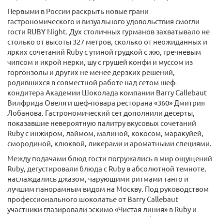
Первыми в России раскрыть новые грани
гастрономического и визуального удовольствия смогли
гости RUBY Night. Дух столичных гурманов захватывало не
столько от высоты 327 метров, сколько от неожиданных и
ярких сочетаний Ruby с утиной грудкой с жю, гречневым
чипсом и икрой нерки, шу с грушей конфи и муссом из
горгонзолы и других не менее дерзких решений,
родившихся в совместной работе над сетом шеф-
кондитера Академии Шоколада компании Barry Callebaut
Вилфрида Овеля и шеф-повара ресторана «360» Дмитрия
Лобанова. Гастрономический сет дополнили десерты,
показавшие невероятную палитру вкусовых сочетаний
Ruby с инжиром, лаймом, малиной, кокосом, маракуйей,
смородиной, клюквой, ликерами и ароматными специями.
Между подачами блюд гости погружались в мир ощущений
Ruby, дегустировали блюда с Ruby в абсолютной темноте,
наслаждались джазом, чарующими ритмами танго и
лучшим панорамным видом на Москву. Под руководством
профессионального шоколатье от Barry Callebaut
участники глазировали эскимо «Чистая линия» в Ruby и