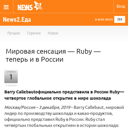
Вход
News2.Еда
в мою ленту
384
Лучшее
Горячее
Новое
Мировая сенсация — Ruby —
теперь и в России
отметил
1
в архиве
Barry
Callebaut
официально представила в России
Ruby
—
четвертое глобальное открытие в мире шоколада
Москва/Россия – 3 декабря, 2019
– Barry Callebaut, мировой
лидер по производству шоколада и какао-продуктов,
официально представил Ruby в России. Ruby стал
четвертым глобальным открытием в истории шоколада: