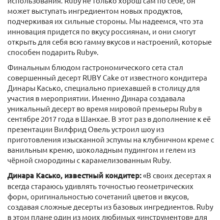
использования. Ruby не только хорош сам по себе, он
может выступать ингредиентом новых продуктов,
подчеркивая их сильные стороны. Мы надеемся, что эта
инновация придется по вкусу россиянам, и они смогут
открыть для себя всю гамму вкусов и настроений, которые
способен подарить Ruby».
Финальным блюдом гастрономического сета стал
совершенный десерт RUBY Cake от известного кондитера
Динары Касько, специально приехавшей в столицу для
участия в мероприятии. Именно Динара создавала
уникальный десерт во время мировой премьеры Ruby в
сентябре 2017 года в Шанхае. В этот раз в дополнение к её
презентации Вилфрид Овель устроил шоу из
приготовления изысканной эспумы на клубничном креме с
ванильным кремю, шоколадным пудингом и гелем из
чёрной смородины с карамелизованным Ruby.
Динара Касько, известный кондитер:
«В своих десертах я
всегда стараюсь удивлять точностью геометрических
форм, оригинальностью сочетаний цветов и вкусов,
создавая сложные десерты из базовых ингредиентов. Ruby
в этом плане один из моих любимых «инструментов» для