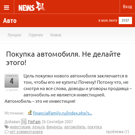
Вход
Авто
в мою ленту
3157
Лучшее
Горячее
Новое
Покупка автомобиля. Не делайте
этого!
Цель покупки нового автомобиля заключается в
отметили
4
том, чтобы его не купить! Почему? Потому что, не
смотря на все слова, доводы и уговоры продавца –
в архиве
автомобиль не является инвестицией.
Автомобиль – это не инвестиция!
Источник:
financialfamily.ru/index.php?s...
Добавил
FinFam
26 Сентября 2007
инвестиции
,
деньги
,
финансы
,
автомобиль
,
покупка
нет комментариев
проблема (1)