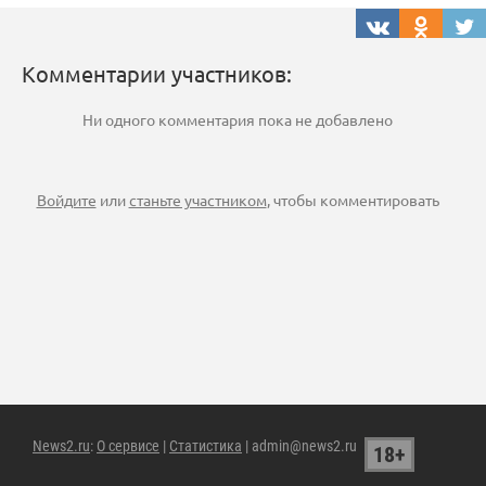
Комментарии участников:
Ни одного комментария пока не добавлено
Войдите
или
станьте участником
, чтобы комментировать
News2.ru
:
О сервисе
|
Статистика
| admin@news2.ru
18+