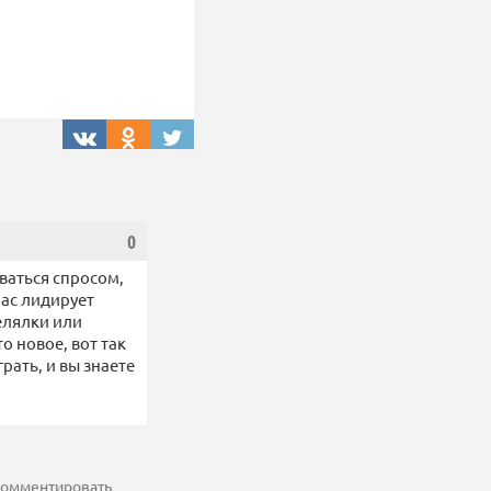
0
ваться спросом,
час лидирует
елялки или
о новое, вот так
рать, и вы знаете
 комментировать