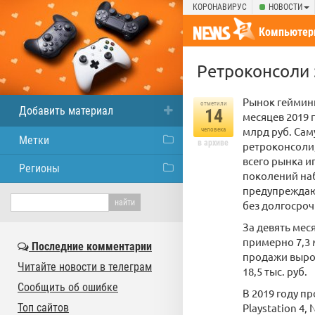
КОРОНАВИРУС
НОВОСТИ
Компьютер
Ретроконсоли 
Рынок гейминг
отметили
Добавить материал
14
месяцев 2019 
млрд руб. Сам
человека
Метки
в архиве
ретроконсоли,
всего рынка и
Регионы
поколений наб
предупреждают
без долгосро
За девять мес
примерно 7,3 
Последние комментарии
продажи вырос
Читайте новости в телеграм
18,5 тыс. руб.
Сообщить об ошибке
В 2019 году п
Топ сайтов
Playstation 4