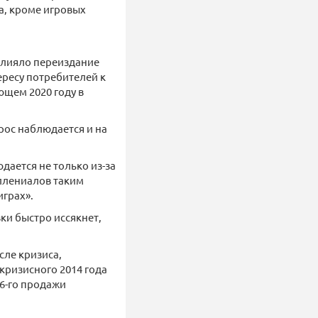
ва, кроме игровых
овлияло переиздание
ересу потребителей к
щем 2020 году в
рос наблюдается и на
дается не только из-за
ллениалов таким
играх».
ки быстро иссякнет,
сле кризиса,
окризисного 2014 года
16-го продажи