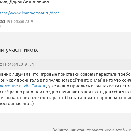
ков, Дарья Андрианова
ttps://www.kommersant.ru/doc/...
tor
19 Ноября 2019
й
и участников:
 21 Ноября 2019 ,
url
анно я думала что игровые приставки совсем перестали требо
 примеру прочитала в популярном рейтинге онлайн игр что сей
ложение клуба Faraon
, уже давно приелись игры такие как стр
всё равно рано или поздно начинают открывать для себя что т
е игры как приложение фараон. Я кстати тоже попробовалапоиг
достойные игры)
Войдите
или
станьте участником
, чтобы