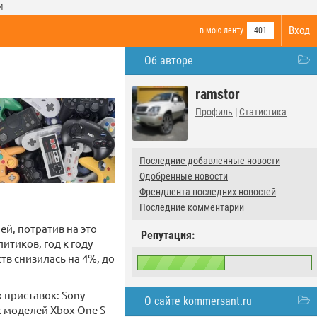
И
Вход
в мою ленту
401
Об авторе
ramstor
Профиль
|
Статистика
Последние добавленные новости
Одобренные новости
Френдлента последних новостей
Последние комментарии
ей, потратив на это
Репутация:
итиков, год к году
тв снизилась на 4%, до
х приставок: Sony
О сайте kommersant.ru
ых моделей Xbox One S