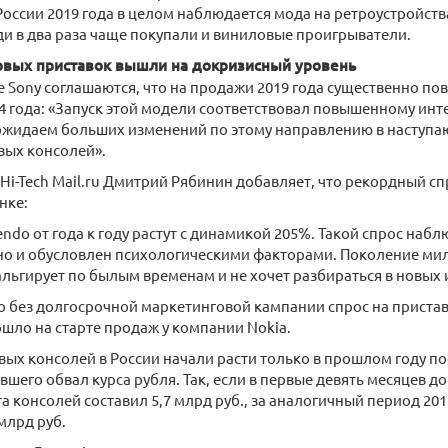
 России 2019 года в целом наблюдается мода на ретроустройст
и в два раза чаще покупали и виниловые проигрыватели.
вых приставок вышли на докризисный уровень
е Sony соглашаются, что на продажи 2019 года существенно п
4 года: «Запуск этой модели соответствовал повышенному инт
ожидаем больших изменений по этому направлению в наступаю
вых консолей».
Hi-Tech Mail.ru Дмитрий Рябинин добавляет, что рекордный сп
нке:
ndo от года к году растут с динамикой 205%. Такой спрос наблю
 но и обусловлен психологическими факторами. Поколение ми
льгирует по былым временам и не хочет разбираться в новых 
то без долгосрочной маркетинговой кампании спрос на пристав
ошло на старте продаж у компании Nokia.
ых консолей в России начали расти только в прошлом году по
шего обвал курса рубля. Так, если в первые девять месяцев д
а консолей составил 5,7 млрд руб., за аналогичный период 20
млрд руб.