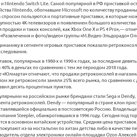
 и Nintendo Switch Lite. Самой популярной в РФ приставкой ост
йства Nintendo, обогнавшие Microsoft по количеству проданны
просом пользуются и портативные приставки, в которые можно
упностью 4К-телевизоров и появлением большого количества
 продажи и таких консолей, как Xbox One X и PS 4 Pro»,— отме
«Развлечения и фото/видео» группы «М.Видео-Эльдорадо» Оле
намику в сегменте игровых приставок показали ретроконсоли
сследования.
авок, популярных в 1980-х и 1990-х годах, за последние девят
и 40% в деньгах по сравнению с тем же периодом 2018 года.
е «Юлмарта» отмечают, что продажи ретроконсолей в магазин
елом же ретроконсоли заняли 25% всего рынка, по сравнению с
тавил десять процентных пунктов.
улярными на российском рынке брендами стали Sega и Dendy
мента ретроконсолей. Dendy — популярный в стране клон прис
ставлявшейся официально в постсоветскую Россию. Владельц
мпания Steepler, обанкротившаяся в 1996 году. Сегодня под то
ся в основном китайские устройства. Средняя цена приставок —
 покупают из-за ностальгии по хитам детства либо в качестве 
водитель отдела электроники онлайн-площадки Ozon Алексей