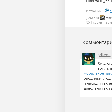
Никита Щурен
Источник:
h
Добавил
rams
1 комментари
Комментари
polli8989
,
Хм… стр
вот я к
мобильное при
бродилки, люди 
и находят таки
довольно таки 