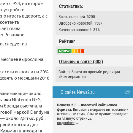
ается PS4, на втором
Статистика:
х устройств.
 играть в дороге, а с
Всего новостей: 5200
 контента
Одобрено новостей: 1587
чает глава
Качество новостей: 31%
г Резников.
Рейтинг
, следует из
ь месяцев выросли на
Отзывы о сайте (383)
ах сети выросли на 20%
Сайт забанен по просьбе редакции
«Коммерсантъ»
 девятью месяцами 2018
О сайте News2.ru
, занимающие около
тавки Nintendo NES,
ем бренда выступала
Новости 2.0 — новостной сайт нового
формата.
Вы сами выбираете интересные и
рговой маркой Dendy на
актуальные темы. Самые лучшие попадают
 около 2,8 тыс. руб.,
на главную страницу.
подробнее
→
первой консоли для
 Кузьмин приходит к