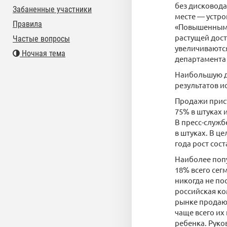
без дисковода
Забаненные участники
месте — устро
Правила
«Повышенным с
растущей дост
Частые вопросы
увеличиваются
Ночная тема
департамента 
Наибольшую ди
результатов и
Продажи прист
75% в штуках 
В пресс-служб
в штуках. В ц
года рост сос
Наиболее поп
18% всего сег
никогда не по
российская ко
рынке продают
чаще всего их
ребенка. Руко