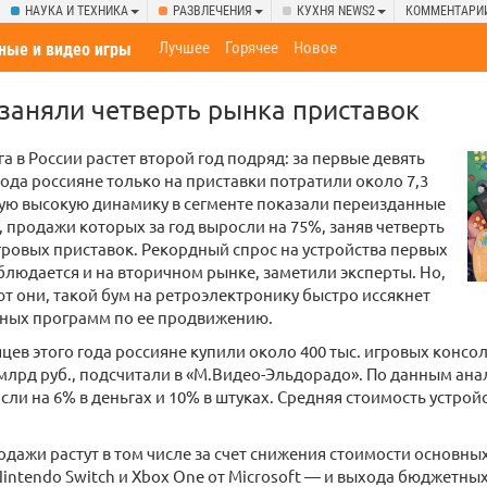
НАУКА И ТЕХНИКА
РАЗВЛЕЧЕНИЯ
КУХНЯ NEWS2
КОММЕНТАРИ
Лучшее
Горячее
Новое
ные и видео игры
заняли четверть рынка приставок
а в России растет второй год подряд: за первые девять
года россияне только на приставки потратили около 7,3
ую высокую динамику в сегменте показали переизданные
 продажи которых за год выросли на 75%, заняв четверть
гровых приставок. Рекордный спрос на устройства первых
людается и на вторичном рынке, заметили эксперты. Но,
 они, такой бум на ретроэлектронику быстро иссякнет
чных программ по ее продвижению.
яцев этого года россияне купили около 400 тыс. игровых консол
млрд руб., подсчитали в «М.Видео-Эльдорадо». По данным анал
ли на 6% в деньгах и 10% в штуках. Средняя стоимость устройс
родажи растут в том числе за счет снижения стоимости основны
, Nintendo Switch и Xbox One от Microsoft — и выхода бюджетн