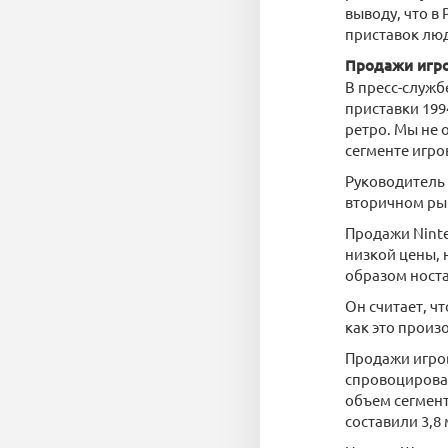
выводу, что в
приставок люд
Продажи игро
В пресс-служб
приставки 199
ретро. Мы не 
сегменте игро
Руководитель 
вторичном ры
Продажи Ninte
низкой цены,
образом носта
Он считает, ч
как это произ
Продажи игров
спровоцировав
объем сегмент
составили 3,8 