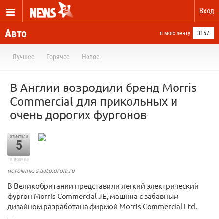
Вход
Авто
в мою ленту
3157
Лучшее
Горячее
Новое
В Англии возродили бренд Morris
Commercial для прикольных и
очень дорогих фургонов
отметили
5
в архиве
источник: s.auto.drom.ru
В Великобритании представили легкий электрический
фургон Morris Commercial JE, машина с забавным
дизайном разработана фирмой Morris Commercial Ltd.