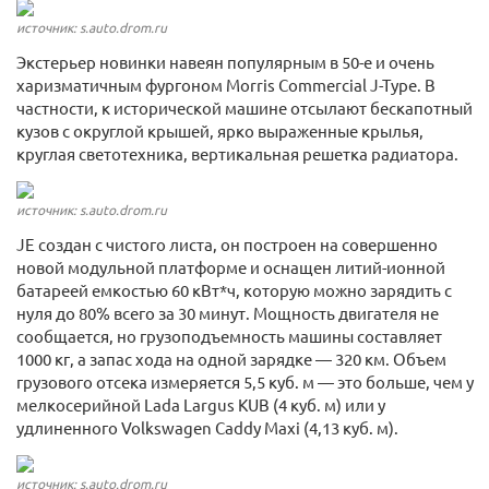
источник: s.auto.drom.ru
Экстерьер новинки навеян популярным в 50-е и очень
харизматичным фургоном Morris Commercial J-Type. В
частности, к исторической машине отсылают бескапотный
кузов с округлой крышей, ярко выраженные крылья,
круглая светотехника, вертикальная решетка радиатора.
источник: s.auto.drom.ru
JE создан с чистого листа, он построен на совершенно
новой модульной платформе и оснащен литий-ионной
батареей емкостью 60 кВт*ч, которую можно зарядить с
нуля до 80% всего за 30 минут. Мощность двигателя не
сообщается, но грузоподъемность машины составляет
1000 кг, а запас хода на одной зарядке — 320 км. Объем
грузового отсека измеряется 5,5 куб. м — это больше, чем у
мелкосерийной Lada Largus KUB (4 куб. м) или у
удлиненного Volkswagen Caddy Maxi (4,13 куб. м).
источник: s.auto.drom.ru