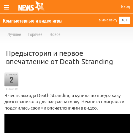
Вход
Компьютерные и видео игры
в мою ленту
401
Лучшее
Горячее
Новое
Предыстория и первое
впечатление от Death Stranding
отметили
2
в архиве
В честь выхода Death Stranding я купила по предзаказу
диск и записала для вас распаковку. Немного поиграла и
поделилась своими впечатлениями в видео.