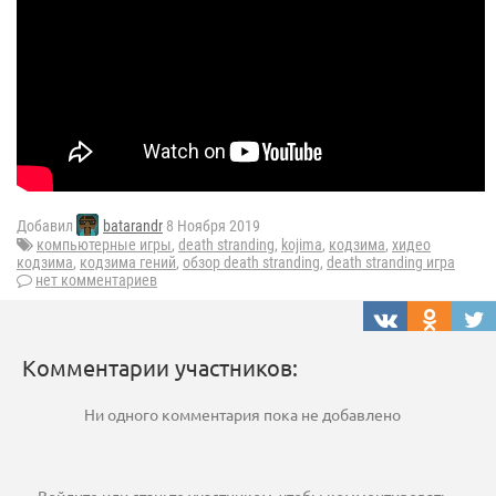
Добавил
batarandr
8 Ноября 2019
компьютерные игры
,
death stranding
,
kojima
,
кодзима
,
хидео
кодзима
,
кодзима гений
,
обзор death stranding
,
death stranding игра
нет комментариев
Комментарии участников:
Ни одного комментария пока не добавлено