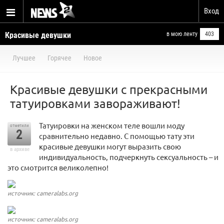
Вход
Красивые девушки
в мою ленту
403
Лучшее
Горячее
Новое
Красивые девушки с прекрасными
татуировками завораживают!
Татуировки на женском теле вошли моду
отметили
2
сравнительно недавно. С помощью тату эти
красивые девушки могут выразить свою
в архиве
индивидуальность, подчеркнуть сексуальность – и
это смотрится великолепно!
источник: cameralabs.org
источник: cameralabs.org