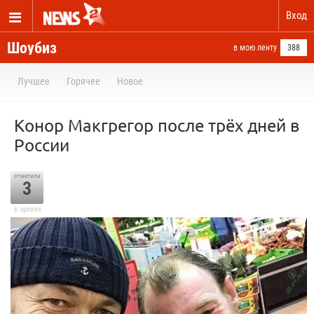
Вход
Шоубиз
в мою ленту
388
Лучшее
Горячее
Новое
Конор Макгрегор после трёх дней в
России
отметили
3
в архиве