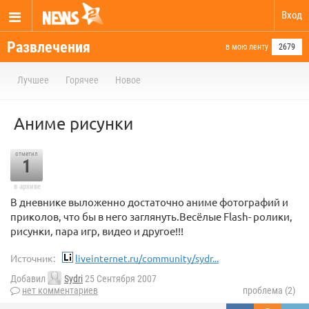
Вход
Развлечения
в мою ленту
2679
Лучшее
Горячее
Новое
Аниме рисунки
отметил
1
в архиве
В дневнике выложенно достаточно аниме фотографий и
приколов, что бы в него заглянуть.Весёлые Flash- ролики,
рисунки, пара игр, видео и другое!!!
Источник:
liveinternet.ru/community/sydr...
Добавил
Sydri
25 Сентября 2007
нет комментариев
проблема (2)