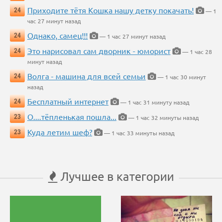
Приходите тётя Кошка нашу детку покачать!
24
— 1
час 27 минут назад
Однако, самец!!!
24
— 1 час 27 минут назад
Это нарисовал сам дворник - юморист
24
— 1 час 28
минут назад
Волга - машина для всей семьи
24
— 1 час 30 минут
назад
Бесплатный интернет
24
— 1 час 31 минуту назад
О....тёпленькая пошла...
23
— 1 час 32 минуты назад
Куда летим шеф?
23
— 1 час 33 минуты назад
Лучшее в категории