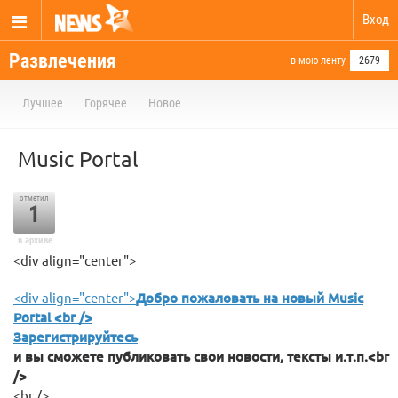
Вход
Развлечения
в мою ленту
2679
Лучшее
Горячее
Новое
Music Portal
отметил
1
в архиве
<div align="center">
<div align="center">
Добро пожаловать на новый Music
Portal <br />
Зарегистрируйтесь
и вы сможете публиковать свои новости, тексты и.т.п.<br
/>
<br />