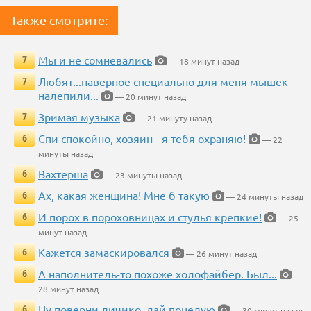
Также смотрите:
Мы и не сомневались
7
— 18 минут назад
Любят...наверное специально для меня мышек
7
налепили...
— 20 минут назад
Зримая музыка
7
— 21 минуту назад
Спи спокойно, хозяин - я тебя охраняю!
6
— 22
минуты назад
Вахтерша
6
— 23 минуты назад
Ах, какая женщина! Мне б такую
6
— 24 минуты назад
И порох в пороховницах и стулья крепкие!
6
— 25
минут назад
Кажется замаскировался
6
— 26 минут назад
А наполнитель-то похоже холофайбер. Был...
6
—
28 минут назад
Ну поверни личико, дай поцелую
6
— 30 минут назад