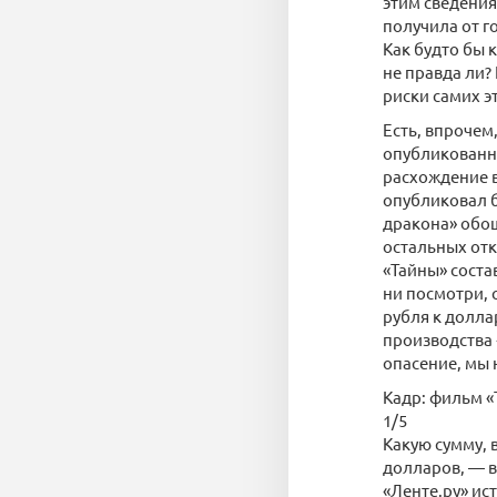
этим сведения
получила от г
Как будто бы 
не правда ли?
риски самих э
Есть, впрочем,
опубликованны
расхождение в
опубликовал б
дракона» обош
остальных от
«Тайны» соста
ни посмотри, 
рубля к доллар
производства 
опасение, мы 
Кадр: фильм «
1/5
Какую сумму, 
долларов, — в
«Ленте.ру» ис