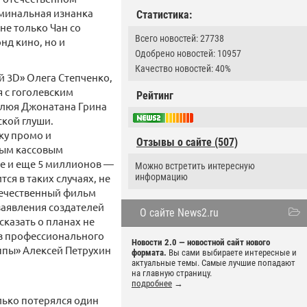
иминальная изнанка
Статистика:
не только Чан со
Всего новостей: 27738
д кино, но и
Одобрено новостей: 10957
Качество новостей: 40%
й 3D» Олега Степченко,
 с гоголевским
Рейтинг
плюя Джонатана Грина
кой глуши.
ку промо и
Отзывы о сайте (507)
мым кассовым
е и еще 5 миллионов —
Можно встретить интересную
ся в таких случаях, не
информацию
течественный фильм
 заявления создателей
О сайте News2.ru
казать о планах не
ез профессионального
Новости 2.0 — новостной сайт нового
уппы» Алексей Петрухин
формата.
Вы сами выбираете интересные и
актуальные темы. Самые лучшие попадают
на главную страницу.
подробнее
→
лько потерялся один