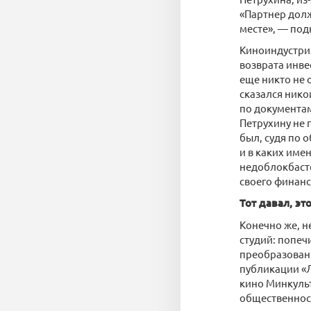
«Партнер долж
месте», — по
Киноиндустрия
возврата инве
еще никто не 
сказался нико
по документам
Петрухину не 
был, судя по 
и в каких име
недоблокбасте
своего финанс
Тот давал, эт
Конечно же, н
студий: попеч
преобразовани
публикации «Л
кино Минкульт
общественнос