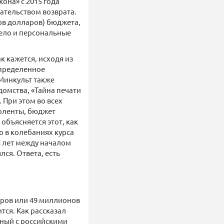
она» с 2015 года
зательством возврата.
ов долларов) бюджета,
дело и персональные
ак кажется, исходя из
определенное
 Минкульт также
омства, «Тайна печати
 При этом во всех
оленты, бюджет
объясняется этот, как
 в колебаниях курса
ть лет между началом
лся. Ответа, есть
аров или 49 миллионов
тся. Как рассказал
стный с российскими