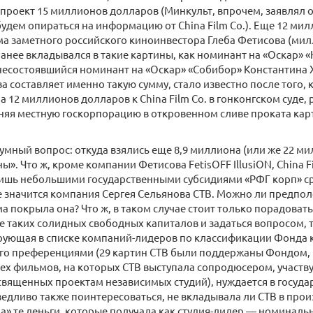
проект 15 миллионов долларов (Минкульт, впрочем, заявлял 
будем опираться на информацию от China Film Co.). Еще 12 м
ма заметного российского киноинвестора Глеба Фетисова (ми
анее вкладывался в такие картины, как номинант на «Оскар»
несостоявшийся номинант на «Оскар» «Собибор» Константина Х
 составляет именно такую сумму, стало известно после того, ка
на 12 миллионов долларов к China Film Co. в гонконгском суде,
няя местную госкорпорацию в откровенном сливе проката карт
умный вопрос: откуда взялись еще 8,9 миллиона (или же 22 м
ы». Что ж, кроме компании Фетисова FetisOFF IllusiON, China F
лишь небольшими государственными субсидиями «РФГ корп» с
 значится компания Сергея Сельянова СТВ. Можно ли предпол
 покрыла она? Что ж, в таком случае стоит только порадовать
ее таких солидных свободных капиталов и задаться вопросом, та
рующая в списке компаний-лидеров по классификации Фонда 
о преференциями (29 картин СТВ были поддержаны Фондом, на
 тех фильмов, на которых СТВ выступала сопродюсером, участв
священных проектам независимых студий), нуждается в госуда
едливо также поинтересоваться, не вкладывала ли СТВ в прои
а» те деньги, которые получала как студия-лидер — номинальн