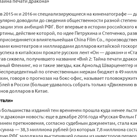
Тайна печати дракона»
 в 2015-м и 2016-м специализирующиеся на кинематографе — д
улярно доводили до сведения общественности разной степени
зации этих амбиций РФГ. Вот впервые в истории российского 
ртины, действие которой, по идее Петрухина и Степченко, разв
присоединяется влиятельнейшая China Film Co., производств
чами кинотеатров и миллиардами долларов китайской госкор
 успеха в китайском прокате русских лент «Он — дракон» и «Ста
тав сиквела, получившего название «Вий 2: Тайна печати дракон
ный Флеминг, но и такие звезды, как Арнольд Шварценеггер и
беспрецедентный по отечественным меркам бюджет в 49 милл
хин, говоря о прогнозах на бокс-офис, называет головокружит
лей в России (больше удавалось собрать только «Движению ввер
нов долларов в Китае.
отали»
 большинства изданий тем временем прошла куда менее льст
ти дракона» новость: еще в декабре 2016 года «Русская Фильм
мнем преткновения, согласно судебным документам, стала как
сумма — 38,3 миллиона рублей (из которых 7,8 миллиона сос
орую РФГ задолжала выступившей одним из инвесторов перво