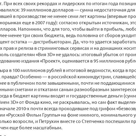
. При всех своих рекордах и лидерских по итогам года позици
валился: 39 миллионов долларов — сумма недостаточная для 
шей в производстве не менее семи лет картины (впервые про
норынках еще в 2007 году): согласно открытым источникам, эт
ларов. Напомним, что для того, чтобы выйти в прибыль, люб
лее-менее три своих бюджета, ведь половина от сборов уходит
ент остатка — дистрибьюторам. Да, что-то удается заработат
 прав и релиза в стриминговых сервисах и на домашних носит
ноль создателям «Вия 3D» не удалось: итоговый убыток от про
едованию издания «Проект», оценивается в 95 миллионов рубл
дыра в 100 миллионов рублей в итоговой ведомости, когда в п
правда? Особенно — в российской киноиндустрии, славящейся
енее в публичном поле завышенными, почти не поддающимися 
нными сметами и откатами самым разнообразным заинтересо
гда в бюджет картины входят и государственные деньги (сум
ием 3D» от Фонда кино, не раскрывалась, но сам факт выделе
 начале 2010-х почти всегда проходившие под грифом «безвоз
ии «Русской Фильм Группы» на фоне мнимого, номинального у
только возросли, и Петрухин вместе со Степченко поспешили пр
ичем еще более масштабным.