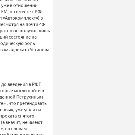
и уже в отношении
 FM, он вместе с РФГ
л «Автокомплект») в
есмотря на почти 40-
братно он получил лишь
вший состояние на
зодическую роль
ловам адвоката Устинова
о до введения в РФГ
торые могли пойти в
озданной Петрухиным
тем, что претендовать
первых, уже ушли на
 проката снятого
(а значит, не имеют
», по словам
в собственных денег».