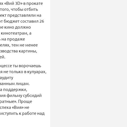
ях «Вий 3D» в прокате
того, чтобы отбить
ект представляли на
от бюджет составил 26
ое кино должно
 кинотеатрам, а
ь на продаже
елях, тем не менее
изводства картины,
ей.
роцессе ты ворочаешь
 не только в кулуарах,
аудиту
ванным лицам.
ма поддержки,
ния фильму субсидий
вратные». Проще
спеха «Вия» не
иступить к работе над