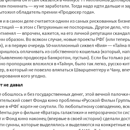
ен понимать — ну не заработали. Тогда надо идти дальше и за
дытожил обладатель премии «Продюсер года».
 и в самом деле считается одним из самых рискованных бизне
стиций — в этом с Петрухиным не поспоришь. Другое дело, что
отменял — впрочем, кажется, на его личной репутации скандал
им образом. Во всяком случае, новые проекты РФГ (или теперь
), и в первую очередь 50-миллионный сиквел «Вия» — «Тайна 
пришлось оплачивать из собственного кошелька (который, нап
объявлению продюсера банкротом, пустым). Если бы только раз
нно пропорциях вложился в «Тайну», было так легко, русско-ки
р, в который не повезло вляпаться Шварценеггеру и Чану, вп
ирования кого угодно.
от не давал
е обошлось и без государственных денег, этой вечной палочки
ительский совет Фонда кино проблемы «Русской Фильм Группы
е в «РФГ корп» не смутили. По любопытному совпадению, вск
енты.ру» о фильме «Вратарь галактики» и непрозрачности си
 и Фонд кино наконец (впервые в своей истории) сделали дос
ти суммы, которые выделялись и выделяются на конкретные к