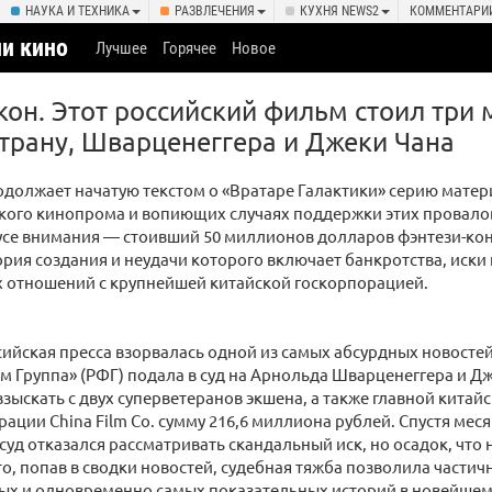
НАУКА И ТЕХНИКА
РАЗВЛЕЧЕНИЯ
КУХНЯ NEWS2
КОММЕНТАРИ
и кино
Лучшее
Горячее
Новое
кон. Этот российский фильм стоил три
трану, Шварценеггера и Джеки Чана
одолжает начатую текстом о «Вратаре Галактики» серию мате
кого кинопрома и вопиющих случаях поддержки этих провало
усе внимания — стоивший 50 миллионов долларов фэнтези-кон
ория создания и неудачи которого включает банкротства, иски
х отношений с крупнейшей китайской госкорпорацией.
ссийская пресса взорвалась одной из самых абсурдных новосте
м Группа» (РФГ) подала в суд на Арнольда Шварценеггера и Дж
зыскать с двух суперветеранов экшена, а также главной китай
ации China Film Co. сумму 216,6 миллиона рублей. Спустя меся
уд отказался рассматривать скандальный иск, но осадок, что н
то, попав в сводки новостей, судебная тяжба позволила частич
ных и одновременно самых показательных историй в новейше