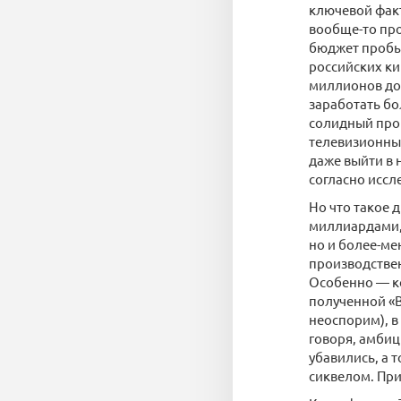
ключевой факт
вообще-то про
бюджет пробыв
российских ки
миллионов дол
заработать бо
солидный проц
телевизионных
даже выйти в 
согласно иссл
Но что такое 
миллиардами, 
но и более-м
производстве
Особенно — ко
полученной «В
неоспорим), в
говоря, амбиц
убавились, а 
сиквелом. Пр