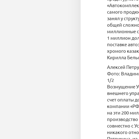
«Автокомплект
самого продюс
занял у струк
общей сложнос
миллионные сб
1 миллион дол
поставке авто
хромого казак
Кирилла Бель
Алексей Петр
Фото: Владим
1/2
Возмущение Ус
внешнего упра
счет оплаты д
компании «РФГ
на эти 200 мил
производство 
совместно с У
никакого отно
Петрухина, из