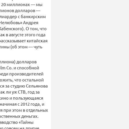
о 20 миллионах — мы
иллионов долларов —
ллиардер с банкирским
 «Нелюбовь» Андрея
абенского). О том, что
к в августе этого года
 рассказывает китайская
ины (об этом — чуть
иллиона) долларов
ilm Co. и способной
реди производителей
ожить, что остальной
ся за студию Сельянова
к ли уж СТВ, год за
кино и пользующаяся
чиная с 2012 года, и
уя при этом в отдельных
рственных деньгах.
зводство «Тайны
о совсем на другие