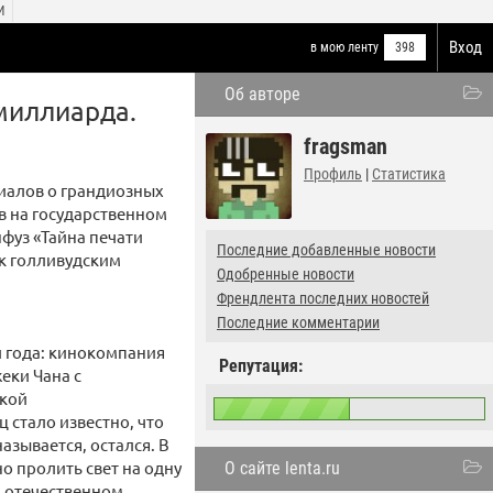
И
Вход
в мою ленту
398
Об авторе
 миллиарда.
fragsman
Профиль
|
Статистика
риалов о грандиозных
в на государственном
фуз «Тайна печати
Последние добавленные новости
 к голливудским
Одобренные новости
Френдлента последних новостей
Последние комментарии
й года: кинокомпания
Репутация:
еки Чана с
ской
ц стало известно, что
азывается, остался. В
но пролить свет на одну
О сайте lenta.ru
м отечественном