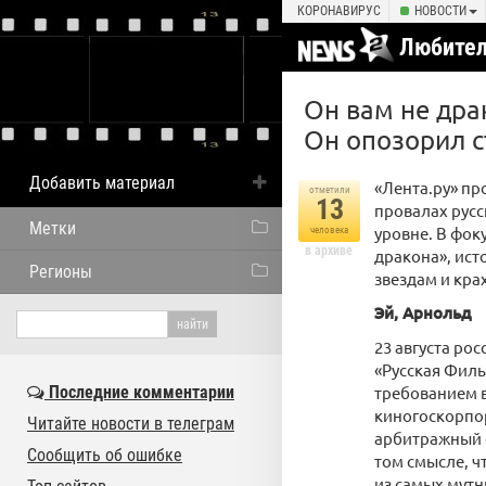
КОРОНАВИРУС
НОВОСТИ
Любител
Он вам не дра
Он опозорил с
Добавить материал
«Лента.ру» пр
отметили
13
провалах русс
Метки
уровне. В фок
человека
в архиве
дракона», ист
Регионы
звездам и кра
Эй, Арнольд
23 августа ро
«Русская Филь
Последние комментарии
требованием в
киногоскорпор
Читайте новости в телеграм
арбитражный с
Сообщить об ошибке
том смысле, ч
из самых мут