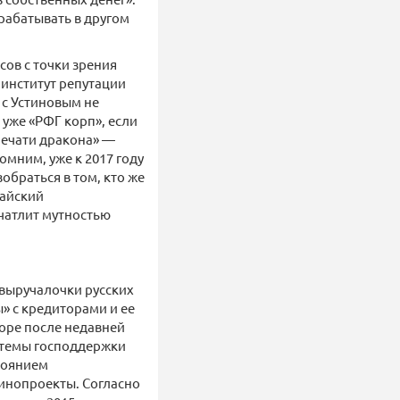
рабатывать в другом
сов с точки зрения
 институт репутации
 с Устиновым не
 уже «РФГ корп», если
печати дракона» —
омним, уже к 2017 году
обраться в том, кто же
тайский
ечатлит мутностью
-выручалочки русских
» с кредиторами и ее
оре после недавней
стемы господдержки
тоянием
инопроекты. Согласно