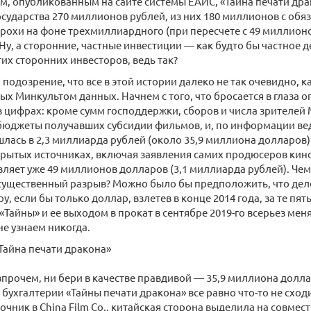
м, опубликованным на сайте системы ЕАИС, «Тайна печати драк
осударства 270 миллионов рублей, из них 180 миллионов с обя
крохи на фоне трехмиллиардного (при пересчете с 49 миллион
 Ну, а сторонние, частные инвестиции — как будто бы частное 
тих сторонних инвесторов, ведь так?
 подозрение, что все в этой истории далеко не так очевидно, к
х Минкультом данных. Начнем с того, что бросается в глаза 
 цифрах: кроме сумм господдержки, сборов и числа зрителей
юджеты получавших субсидии фильмов, и, по информации вед
лась в 2,3 миллиарда рублей (около 35,9 миллиона долларов).
крытых источниках, включая заявления самих продюсеров кин
вляет уже 49 миллионов долларов (3,1 миллиарда рублей). Чем 
существенный разрыв? Можно было бы предположить, что дело
у, если бы только доллар, взлетев в конце 2014 года, за те пя
«Тайны» и ее выходом в прокат в сентябре 2019-го всерьез меня
не узнаем никогда.
Тайна печати дракона»
впрочем, ни бери в качестве правдивой — 35,9 миллиона долл
 бухгалтерии «Тайны печати дракона» все равно что-то не сходи
точник в China Film Co., китайская сторона выделила на совме