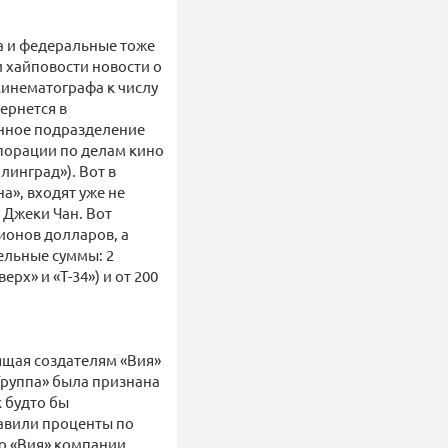
а и федеральные тоже
 хайповости новости о
кинематографа к числу
ернется в
енное подразделение
порации по делам кино
линград»). Вот в
а», входят уже не
 Джеки Чан. Вот
ионов долларов, а
ельные суммы: 2
х» и «Т-34») и от 200
ящая создателям «Вия»
 Группа» была признана
 будто бы
тавили проценты по
го «Вия» компании