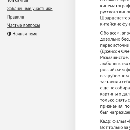
Топ сайтов
кинематограф
Забаненные участники
русского кино
Правила
Шварценеггер
китайские фу
Частые вопросы
Обо всем, впр
Ночная тема
довольно бесц
первоисточни
(Джейсон Флем
Размашистое, 
любопытство о
российским ф
в зарубежном 
заставили себ
еще не собира
картины о дал
только снять 
признания: по
был награжде
Кадр: фильм «
Вот только за