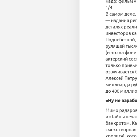
Кадр: фильм «
1/4
В самом деле,
— издания рег
деталях реали
инвесторов ка
Поднебесной, 
рулящей тыся
(и это на фоне
актерский сос
только привыч
озвучивается 
Алексей Петру
миллиарда руб
до 400 миллио
«Ну не зараб
Мимо радаров
и «Тайны печа
банкротом. Ка
смехотворная 
кредиту), кот