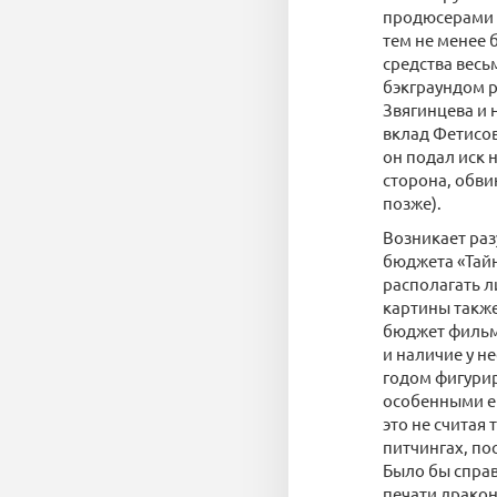
продюсерами 
тем не менее 
средства весь
бэкграундом р
Звягинцева и 
вклад Фетисова
он подал иск 
сторона, обви
позже).
Возникает раз
бюджета «Тайн
располагать 
картины также
бюджет фильма
и наличие у н
годом фигури
особенными ег
это не считая
питчингах, по
Было бы справ
печати дракон