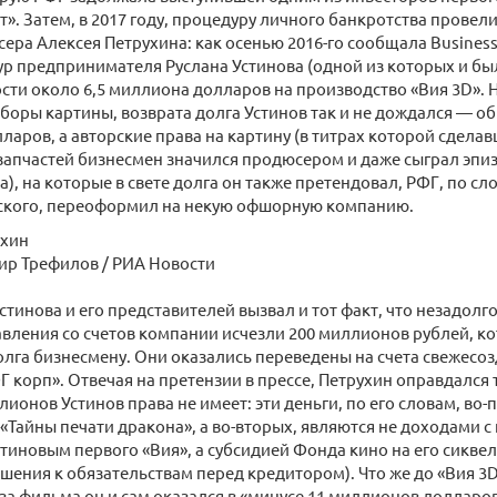
». Затем, в 2017 году, процедуру личного банкротства провел
ера Алексея Петрухина: как осенью 2016-го сообщала Business
тур предпринимателя Руслана Устинова (одной из которых и бы
ти около 6,5 миллиона долларов на производство «Вия 3D». Н
оры картины, возврата долга Устинов так и не дождался — о
ларов, а авторские права на картину (в титрах которой сдела
запчастей бизнесмен значился продюсером и даже сыграл эпи
а), на которые в свете долга он также претендовал, РФГ, по с
ского, переоформил на некую офшорную компанию.
ухин
ир Трефилов / РИА Новости
тинова и его представителей вызвал и тот факт, что незадолг
вления со счетов компании исчезли 200 миллионов рублей, ко
олга бизнесмену. Они оказались переведены на счета свежес
 корп». Отвечая на претензии в прессе, Петрухин оправдался 
лионов Устинов права не имеет: эти деньги, по его словам, во-
«Тайны печати дракона», а во-вторых, являются не доходами с
стиновым первого «Вия», а субсидией Фонда кино на его сиквел 
шения к обязательствам перед кредитором). Что же до «Вия 3D
-за фильма он и сам оказался в «минусе 11 миллионов долларо