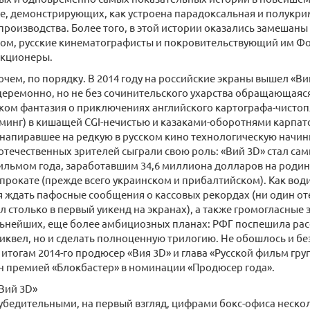
е, демонстрирующих, как устроена парадоксальная и полукр
производства. Более того, в этой истории оказались замешаны 
ом, русские кинематографисты и покровительствующий им Фон
нкционеры.
очем, по порядку. В 2014 году на российские экраны вышел «Ви
еремонно, но не без сочинительского ухарства обращающаяся
ком фантазия о приключениях английского картографа-чисто
инг) в кишащей CGI-нечистью и казаками-оборотнями карпатс
напиравшее на редкую в русском кино технологическую начин
течественных зрителей сыграли свою роль: «Вий 3D» стал са
ильмом года, заработавшим 34,6 миллиона долларов на родин
прокате (прежде всего украинском и прибалтийском). Как водит
я ждать пафосные сообщения о кассовых рекордах (ни один о
л столько в первый уикенд на экранах), а также громогласные
ьнейших, еще более амбициозных планах: РФГ поспешила расс
сиквел, но и сделать полноценную трилогию. Не обошлось и б
 итогам 2014-го продюсер «Вия 3D» и глава «Русской фильм гр
н премией «Блокбастер» в номинации «Продюсер года».
Вий 3D»
 убедительными, на первый взгляд, цифрами бокс-офиса неско