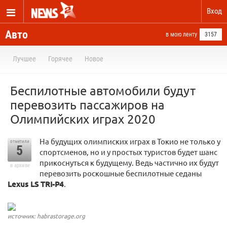
Вход
Авто
в мою ленту
3157
Лучшее
Горячее
Новое
Беспилотные автомобили будут
перевозить пассажиров на
Олимпийских играх 2020
На будущих олимписких играх в Токио не только у
отметили
5
спортсменов, но и у простых туристов будет шанс
прикоснуться к будущему. Ведь частично их будут
в архиве
перевозить роскошные беспилотные седаны
Lexus LS TRI-P4
.
источник: habrastorage.org