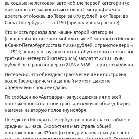
выходные на легковом автомобиле первой категории (к
ним относятся машины высотой до 2 метров) можно
доехать от Москвы до Твери за 870 рублей, а от Твери до
Санкт-Петербурга — за 1150 (при наличном расчете).
Стоимость проезда для машин второй категории
(среднегабаритные автомобили выше 2 метров) из Москвы
в Санкт-Петербург составит 2030 рублей, с транспондером
— 1521; водители грузовиков и автобусов (они относятся к
третьей и четвертой категориям) заплатят 2710 и 3980
рублей без транспондера и 2106 и 3188 — при его наличии.
Интересно, что объездная трасса все еще не построена
возле Твери, причем на данный момент даже не
определены сроки ее сдачи.
По сообщению «Автодора», запуск движения по всей
протяженности платной трассы, исключая объезд Твери,
намечен на вторую половину ноября.
Поездка из Москвы в Петербург по новой трассе займет в
среднем 5,5 часа. Скоростная магистраль общей
протяженностью 670 км (из них длина платных участков —
606,7 км) проходит по территориям Московской, Тверской,