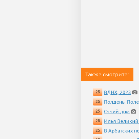
Также смотрите:
ВДНХ, 2023
25
Полдень. Пол
25
Отчий дом
25
—
Илья Великий
25
В Арбатских п
25