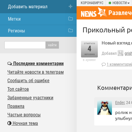
КОРОНАВИРУС
НОВОСТИ
Добавить материал
Развлеч
Метки
Прикольный р
Регионы
Новый взгляд н
отметили
4
Добавил
gris
человека
в архиве
Последние комментарии
1 комментари
Читайте новости в телеграм
Сообщить об ошибке
Комментари
Топ сайтов
Забаненные участники
Ender
, 24
Правила
ролик н
Частые вопросы
улыбнул
Ночная тема