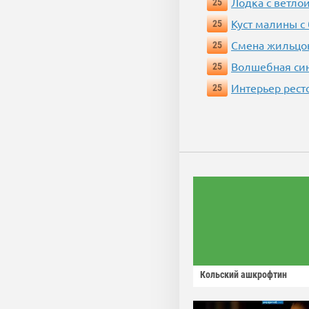
Лодка с ветло
25
Куст малины с
25
Смена жильцо
25
Волшебная си
25
Интерьер рест
25
Кольский ашкрофтин