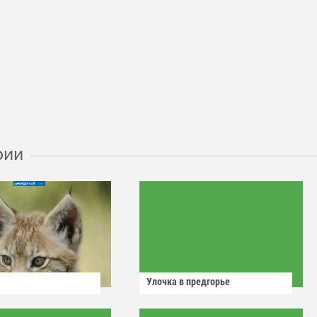
рии
Улочка в предгорье