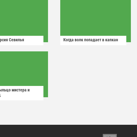
рсия Севилья
Когда волк попадает в капкан
ыльцо мистера и
д