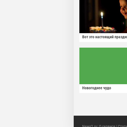
Вот это настоящий праздн
Новогоднее чудо
News2.ru
:
О сервисе
|
Стат