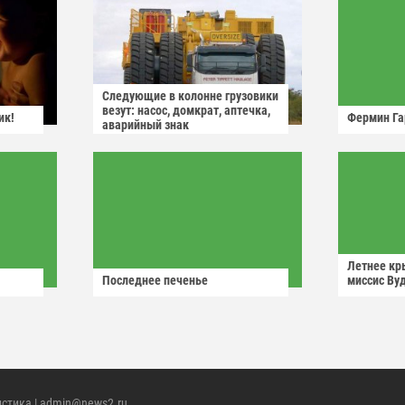
Следующие в колонне грузовики
везут: насос, домкрат, аптечка,
ик!
Фермин Га
аварийный знак
Летнее кр
Последнее печенье
миссис Ву
истика
| admin@news2.ru