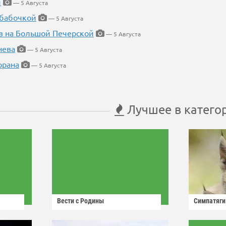
й
— 5 Августа
 бабочкой
— 5 Августа
в на Большой Печерской
— 5 Августа
нева
— 5 Августа
орана
— 5 Августа
Лучшее в катего
Вести с Родины
Симпатяги