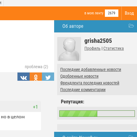
И
Вход
в мою ленту
2679
Об авторе
grisha2505
Профиль
|
Статистика
проблема (2)
Последние добавленные новости
Одобренные новости
Френдлента последних новостей
Последние комментарии
Репутация:
+1
 но в целом