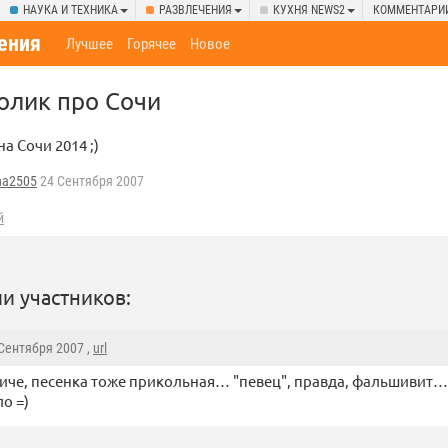
НАУКА И ТЕХНИКА
РАЗВЛЕЧЕНИЯ
КУХНЯ NEWS2
КОММЕНТАРИ
ения
Лучшее
Горячее
Новое
олик про Сочи
а Сочи 2014 ;)
ha2505
24 Сентября 2007
й
и участников:
 Сентября 2007 ,
url
иче, песенка тоже прикольная… "певец", правда, фальшивит…
о =)