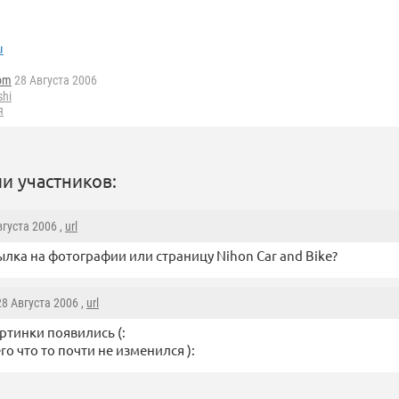
u
om
28 Августа 2006
shi
я
и участников:
вгуста 2006 ,
url
сылка на фотографии или страницу Nihon Car and Bike?
 28 Августа 2006 ,
url
артинки появились (:
ro что то почти не изменился ):