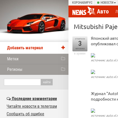
КОРОНАВИРУС
НОВОСТИ
Авто
Л
Mitsubishi Paj
Японский авто
отметили
3
опубликовал с
Добавить материал
человека
в архиве
Метки
источник: auto.vl.
Регионы
источник: auto.vl.
Журнал "Auto
Последние комментарии
подробности н
Читайте новости в телеграм
Сообщить об ошибке
источник: auto.vl.