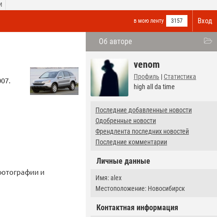
И
Вход
в мою ленту
3157
Об авторе
venom
Профиль
|
Статистика
07.
high all da time
Последние добавленные новости
Одобренные новости
Френдлента последних новостей
Последние комментарии
Личные данные
фотографии и
Имя: alex
Местоположение: Новосибирск
Контактная информация