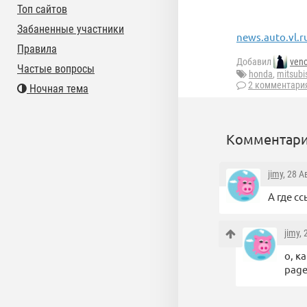
Топ сайтов
Забаненные участники
news.auto.vl.r
Правила
Добавил
ven
Частые вопросы
honda
,
mitsubi
2 комментари
Ночная тема
Комментари
jimy
, 28 А
А где с
jimy
,
о, к
page