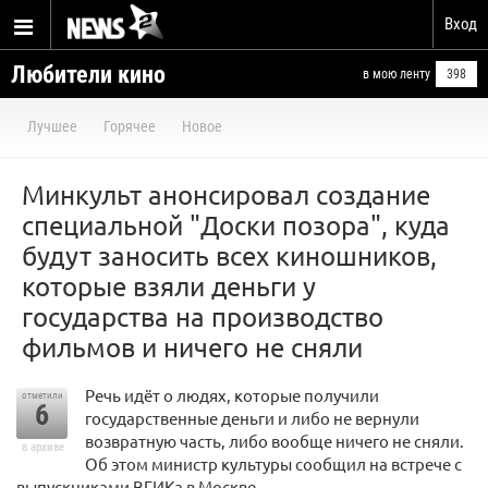
Вход
Любители кино
в мою ленту
398
Лучшее
Горячее
Новое
Минкульт анонсировал создание
специальной "Доски позора", куда
будут заносить всех киношников,
которые взяли деньги у
государства на производство
фильмов и ничего не сняли
Речь идёт о людях, которые получили
отметили
6
государственные деньги и либо не вернули
возвратную часть, либо вообще ничего не сняли.
в архиве
Об этом министр культуры сообщил на встрече с
выпускниками ВГИКа в Москве.