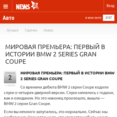
Вход
Авто
в мою ленту
3157
Лучшее
Горячее
Новое
МИРОВАЯ ПРЕМЬЕРА: ПЕРВЫЙ В
ИСТОРИИ BMW 2 SERIES GRAN
COUPE
МИРОВАЯ ПРЕМЬЕРА: ПЕРВЫЙ В ИСТОРИИ BMW
отметили
2
2 SERIES GRAN COUPE
в архиве
Со времени дебюта BMW 2 серии Coupe ходили
слухи о четырех-дверной версии. Слухи менялись с годами,
как и ожидания. Но это наконец произошло, вышла —
BMW 2 серии Gran Coupe.
Если вы немного запутались, это нормально. Сейчас мы
разберемся. Несмотря на то, что этот автомобиль носит