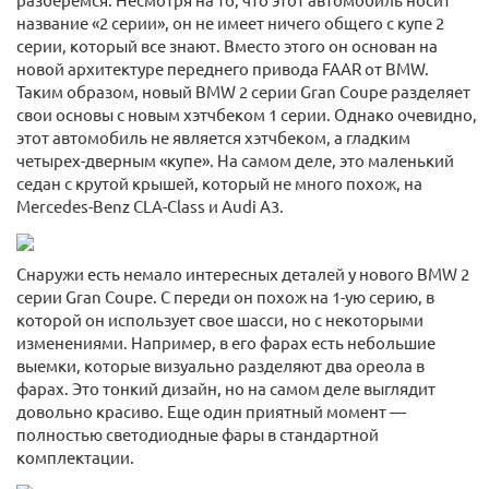
название «2 серии», он не имеет ничего общего с купе 2
серии, который все знают. Вместо этого он основан на
новой архитектуре переднего привода FAAR от BMW.
Таким образом, новый BMW 2 серии Gran Coupe разделяет
свои основы с новым хэтчбеком 1 серии. Однако очевидно,
этот автомобиль не является хэтчбеком, а гладким
четырех-дверным «купе». На самом деле, это маленький
седан с крутой крышей, который не много похож, на
Mercedes-Benz CLA-Class и Audi A3.
Снаружи есть немало интересных деталей у нового BMW 2
серии Gran Coupe. С переди он похож на 1-ую серию, в
которой он использует свое шасси, но с некоторыми
изменениями. Например, в его фарах есть небольшие
выемки, которые визуально разделяют два ореола в
фарах. Это тонкий дизайн, но на самом деле выглядит
довольно красиво. Еще один приятный момент —
полностью светодиодные фары в стандартной
комплектации.