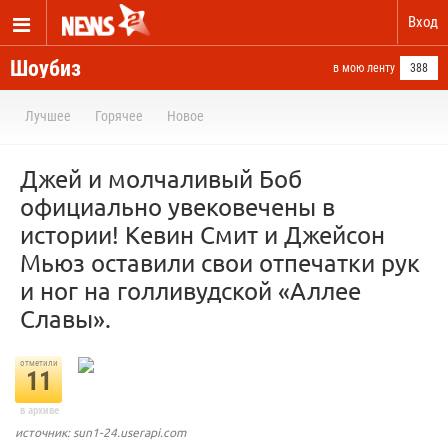
Вход
Шоубиз
в мою ленту
388
Лучшее
Горячее
Новое
Джей и молчаливый Боб
официально увековечены в
истории! Кевин Смит и Джейсон
Мьюз оставили свои отпечатки рук
и ног на голливудской «Аллее
Славы».
отметили
11
в архиве
источник: sun1-24.userapi.com