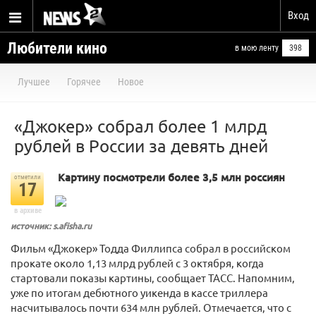
Вход
Любители кино
в мою ленту
398
Лучшее
Горячее
Новое
«Джокер» собрал более 1 млрд
рублей в России за девять дней
Картину посмотрели более 3,5 млн россиян
отметили
17
в архиве
источник: s.afisha.ru
Фильм «Джокер» Тодда Филлипса собрал в российском
прокате около 1,13 млрд рублей с 3 октября, когда
стартовали показы картины, сообщает ТАСС. Напомним,
уже по итогам дебютного уикенда в кассе триллера
насчитывалось почти 634 млн рублей. Отмечается, что с