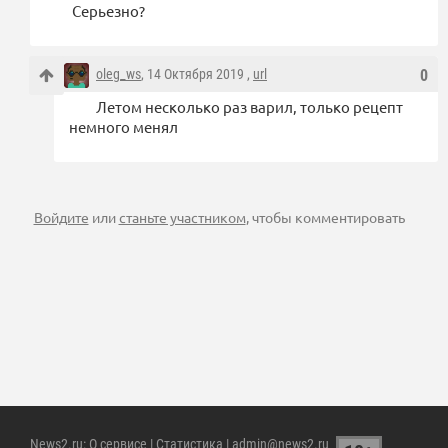
Серьезно?
oleg_ws
, 14 Октября 2019 ,
url
0
Летом несколько раз варил, только рецепт
немного менял
Войдите
или
станьте участником
, чтобы комментировать
News2.ru
:
О сервисе
|
Статистика
| admin@news2.ru