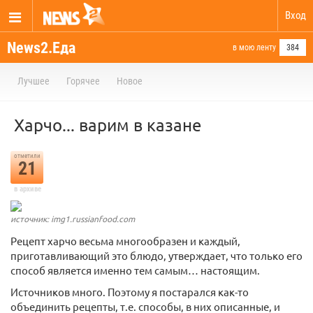
Вход
News2.Еда
в мою ленту
384
Лучшее
Горячее
Новое
Харчо... варим в казане
отметили
21
в архиве
источник: img1.russianfood.com
Рецепт харчо весьма многообразен и каждый,
приготавливающий это блюдо, утверждает, что только его
способ является именно тем самым… настоящим.
Источников много. Поэтому я постарался как-то
объединить рецепты, т.е. способы, в них описанные, и