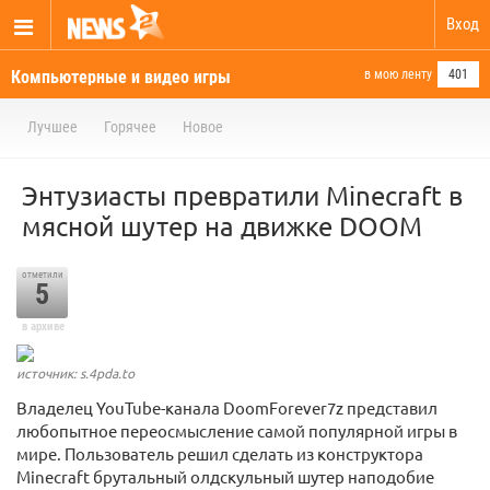
Вход
Компьютерные и видео игры
в мою ленту
401
Лучшее
Горячее
Новое
Энтузиасты превратили Minecraft в
мясной шутер на движке DOOM
отметили
5
в архиве
источник: s.4pda.to
Владелец YouTube-канала DoomForever7z представил
любопытное переосмысление самой популярной игры в
мире. Пользователь решил сделать из конструктора
Minecraft брутальный олдскульный шутер наподобие