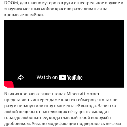
DOOM, дав главному герою в руки огнестрельное оружие и
«научив» местных мобов красиво разваливаться на
кровавые ошмётки.
В таких кровавых экшен-тонах Minecraft может
представлять интерес даже для тех геймеров, что так ни
разу и не запустили игру с момента её выхода. Зачистка
любой пещеры от населяющих её существ выглядит
гораздо любопытнее, когда главный герой вооружён
дробовиком. Увы, но модификации подвергалась не сама