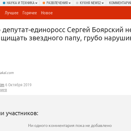
НАУКА И ТЕХНИКА
РАЗВЛЕЧЕНИЯ
КУХНЯ NEWS2
КОММЕНТАРИ
Лучшее
Горячее
Новое
 депутат-единоросс Сергей Боярский н
ащищать звездного папу, грубо наруш
lakal.com
zim
6 Октября 2019
риев
и участников:
Ни одного комментария пока не добавлено