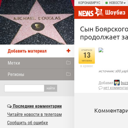
КОРОНАВИРУС
НОВОСТИ
Шоубиз
Сын Боярского
продолжает з
Добавить материал
отметили
13
человека
Метки
в архиве
источник: s00.yap
Регионы
Добавил
buz
нет коммента
Последние комментарии
Комментари
Читайте новости в телеграм
Сообщить об ошибке