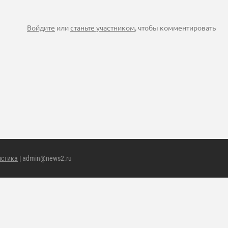
Войдите
или
станьте участником
, чтобы комментировать
истика
| admin@news2.ru