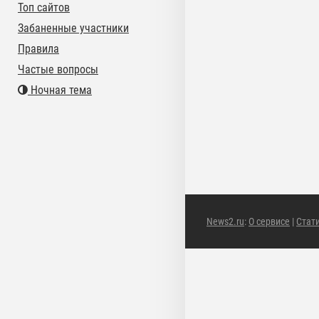
Топ сайтов
Забаненные участники
Правила
Частые вопросы
Ночная тема
News2.ru
:
О сервисе
|
Стат