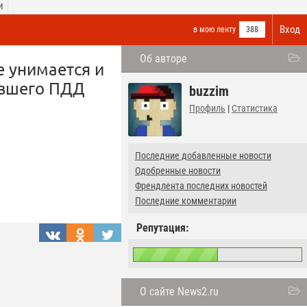
И
Вход
в мою ленту
388
Об авторе
е унимается и
ившего ПДД
buzzim
Профиль
|
Статистика
Последние добавленные новости
Одобренные новости
Френдлента последних новостей
Последние комментарии
Репутация:
О сайте News2.ru