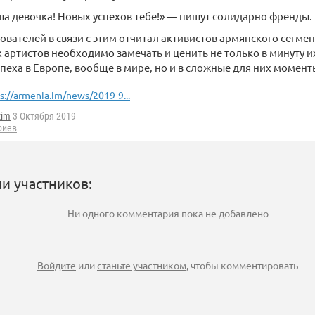
а девочка! Новых успехов тебе!» — пишут солидарно френды.
ователей в связи с этим отчитал активистов армянского сегмен
 артистов необходимо замечать и ценить не только в минуту и
пеха в Европе, вообще в мире, но и в сложные для них момент
s://armenia.im/news/2019-9...
zim
3 Октября 2019
риев
и участников:
Ни одного комментария пока не добавлено
Войдите
или
станьте участником
, чтобы комментировать