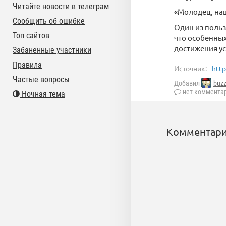
Читайте новости в телеграм
«Молодец, наш
Сообщить об ошибке
Один из польз
Топ сайтов
что особенных
достижения ус
Забаненные участники
Правила
Источник:
http
Частые вопросы
Добавил
buz
нет коммента
Ночная тема
Комментари