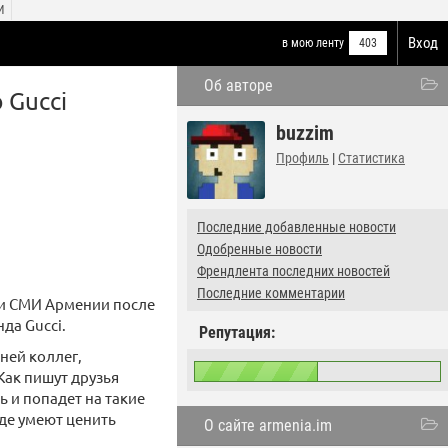
И
Вход
в мою ленту
403
Об авторе
 Gucci
buzzim
Профиль
|
Статистика
Последние добавленные новости
Одобренные новости
Френдлента последних новостей
Последние комментарии
 и СМИ Армении после
да Gucci.
Репутация:
ней коллег,
Как пишут друзья
 и попадет на такие
де умеют ценить
О сайте armenia.im