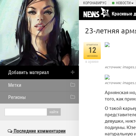
КОРОНАВИРУС
НОВОСТИ
Красивые 
23-летняя арм
отметили
12
человека
в архиве
источник: images.
Добавить материал
источник: images.
Метки
Армянская мо
Регионы
того, как при
О такой карье
представителе
девушки, никт
подиумы. Юзе
Последние комментарии
натуральную и