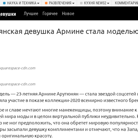
НАУКА И ТЕХНИКА
РАЗВЛЕЧЕНИЯ
КУХНЯ NEWS2
КОММЕНТАРИ
Лучшее
Горячее
Новое
девушки
янская девушка Армине стала моделью
squarespace-cdn.com
squarespace-cdn.com
дель — 23-летняя Армине Арутюнян — стала звездой соцсетей
няла участие в показе коллекции-2020 всемирно известного брен
ре и славе мечтают многие манекенщицы, поэтому внимание к 
й мира моды и в целом виртуальной публики неудивительно. 
о не мог предположить, что она обретет мировую популярность
ры засыпали девушку комплиментами и отмечают, что на Запа
 оригинальную красоту.