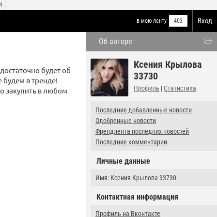
И
Вход
в мою ленту
403
Об авторе
Ксения Крылова
 достаточно будет об
33730
 будем в тренде!
Профиль
|
Статистика
о закупить в любом
Последние добавленные новости
Одобренные новости
Френдлента последних новостей
Последние комментарии
Личные данные
Имя: Ксения Крылова 33730
Контактная информация
Профиль на Вконтакте