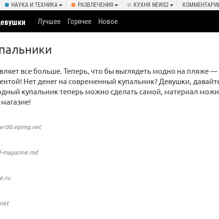
НАУКА И ТЕХНИКА
РАЗВЛЕЧЕНИЯ
КУХНЯ NEWS2
КОММЕНТАРИ
Лучшее
Горячее
Новое
девушки
пальники
ляет все больше. Теперь, что бы выглядеть модно на пляже —
ентой! Нет денег на современный купальник? Девушки, давайте
одный купальник теперь можно сделать самой, материал можн
 магазие!
er00.epimg.net
d-magazine.md
fe.ru
.net