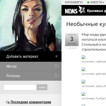
КОРОНАВИРУС
НОВОСТИ
Красивые 
Необычные ку
Мир моды удив
отметили
3
мотаться изол
Стильный и м
человека
в архиве
строительном
Добавить материал
источник: cadenas
Метки
источник: splendi
Регионы
источник: static.li
источник: funfeel
Последние комментарии