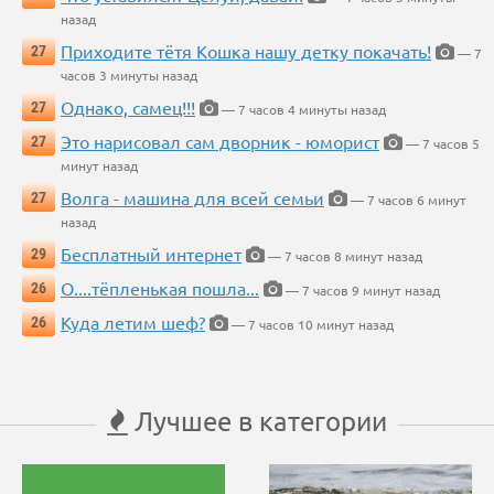
назад
Приходите тётя Кошка нашу детку покачать!
27
— 7
часов 3 минуты назад
Однако, самец!!!
27
— 7 часов 4 минуты назад
Это нарисовал сам дворник - юморист
27
— 7 часов 5
минут назад
Волга - машина для всей семьи
27
— 7 часов 6 минут
назад
Бесплатный интернет
29
— 7 часов 8 минут назад
О....тёпленькая пошла...
26
— 7 часов 9 минут назад
Куда летим шеф?
26
— 7 часов 10 минут назад
Лучшее в категории