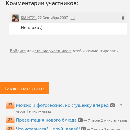
Комментарии участников:
KMiNT21
, 22 Сентября 2007 ,
url
0
Неплохо :)
Войдите
или
станьте участником
, чтобы комментировать
Также смотрите:
Можно и фотосессию, но сгущенку вперед
27
— 7
часов 1 минуту назад
Презентация нового блюда
27
— 7 часов 2 минуты назад
Что уставился? Целуй, давай!
27
— 7 часов 3 минуты