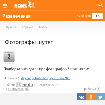
Вход
Развлечения
в мою ленту
2679
Лучшее
Горячее
Новое
Фотографы шутят
отметили
2
в архиве
Подборка анекдотов про фотографов. Читать всем!
Источник:
digitallyphoto.blogspot.com/20...
Добавил
leonidus
21 Сентября 2007
1 комментарий
проблема (1)