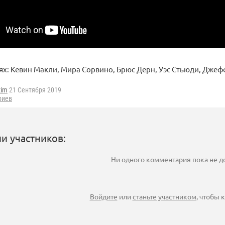
ях: Кевин Макли, Мира Сорвино, Брюс Дерн, Уэс Стьюди, Джеф
zim
21 Сентября 2019
риев
и участников:
Ни одного комментария пока не 
Войдите
или
станьте участником
, чтобы