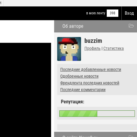
И
Вход
в мою ленту
398
Об авторе
buzzim
Профиль
|
Статистика
Последние добавленные новости
Одобренные новости
Френдлента последних новостей
Последние комментарии
Репутация: