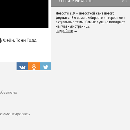
О сайте News2.ru
Новости 2.0 — новостной сайт нового
формата.
Вы сами выбираете интересные и
актуальные темы. Самые лучшие попадают
на главную страницу.
подробнее
→
ф Фэйи, Тони Тодд
добавлено
 комментировать