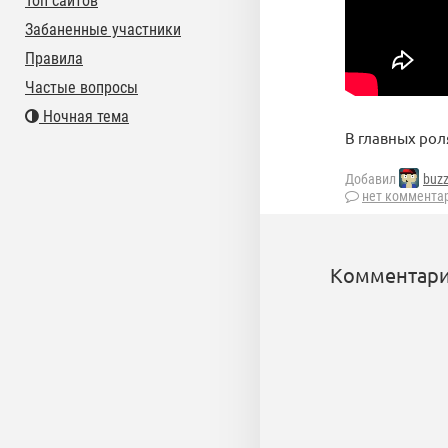
Топ сайтов
Забаненные участники
Правила
Частые вопросы
Ночная тема
В главных рол
Добавил
buz
нет коммента
Комментари