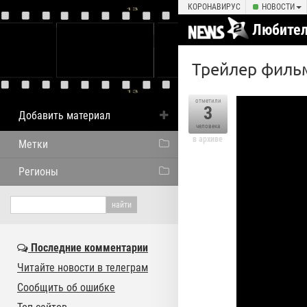
КОРОНАВИРУС
НОВОСТИ
Любител
Трейлер филь
отметили
3
Добавить материал
человека
в архиве
Метки
Регионы
Последние комментарии
Читайте новости в телеграм
Сообщить об ошибке