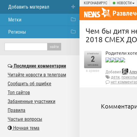
КОРОНАВИРУС
НОВОСТИ
Добавить материал
Развлеч
Метки
Чем бы дитя 
Регионы
2018 СМЕХ ДО
Родители хоте
отметили
2
Последние комментарии
человека
в архиве
Добавил
Але
Читайте новости в телеграм
дети
,
прикол
нет коммента
Сообщить об ошибке
Топ сайтов
Забаненные участники
Комментари
Правила
Частые вопросы
Ночная тема