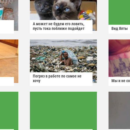
А может не будем его ловить,
пусть тока поближе подойдет
Вид Ялты
Погряз в работе по самое не
хочу
Мы и не с