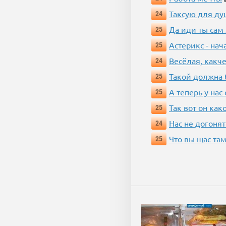
Таксую для душ
24
Да иди ты сам
25
Астерикс - нач
25
Весёлая, какч
24
Такой должна 
25
А теперь у нас
25
Так вот он ка
25
Нас не догонят
24
Что вы щас там
25