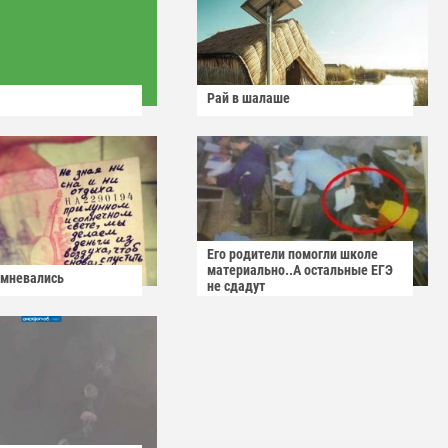
Рай в шалаше
Его родители помогли школе
материально..А остальные ЕГЭ
омневались
не сдадут