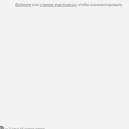
Войдите
или
станьте участником
, чтобы комментировать
— 3 часа 16 минут назад