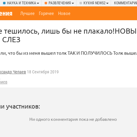
НАУКА И ТЕХНИКА
РАЗВЛЕЧЕНИЯ
КУХНЯ NEWS2
КОММЕНТАРИ
ения
Лучшее
Горячее
Новое
не тешилось, лишь бы не плакало!НО
 СЛЕЗ
ли, что бы из меня вышел толк ТАК И ПОЛУЧИЛОСЬ Толк вышел
ксандр Чепаев
18 Сентября 2019
ы
риев
и участников:
Ни одного комментария пока не добавлено