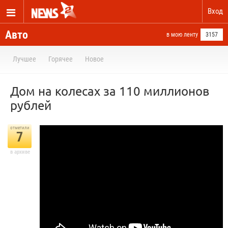
Вход
Авто
в мою ленту
3157
Лучшее
Горячее
Новое
Дом на колесах за 110 миллионов
рублей
отметили
7
в архиве