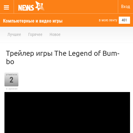
Вход
Компьютерные и видео игры
в мою ленту
401
Лучшее
Горячее
Новое
Трейлер игры The Legend of Bum-
bo
отметили
2
в архиве