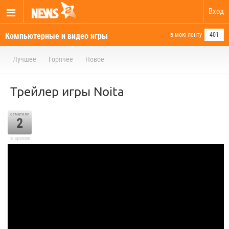
Вход
Компьютерные и видео игры
в мою ленту
401
Лучшее
Горячее
Новое
Трейлер игры Noita
отметили
2
в архиве