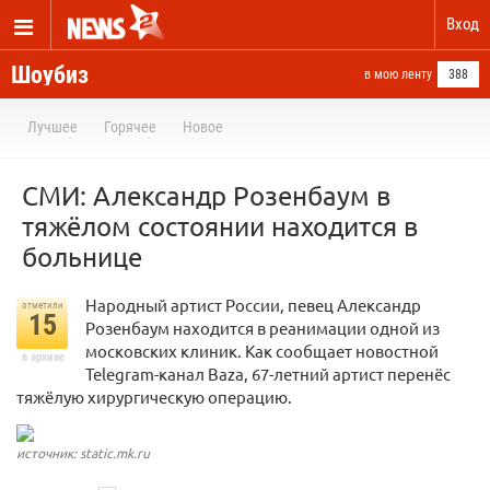
Вход
Шоубиз
в мою ленту
388
Лучшее
Горячее
Новое
СМИ: Александр Розенбаум в
тяжёлом состоянии находится в
больнице
Народный артист России, певец Александр
отметили
15
Розенбаум находится в реанимации одной из
московских клиник. Как сообщает новостной
в архиве
Telegram-канал Baza, 67-летний артист перенёс
тяжёлую хирургическую операцию.
источник: static.mk.ru