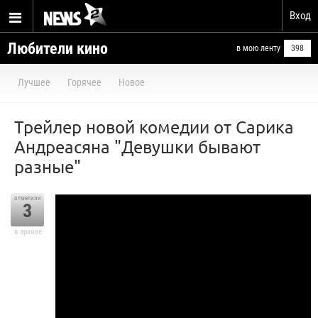
Вход
Любители кино
в мою ленту
398
Лучшее
Горячее
Новое
Трейлер новой комедии от Сарика
Андреасяна "Девушки бывают
разные"
отметили
3
в архиве