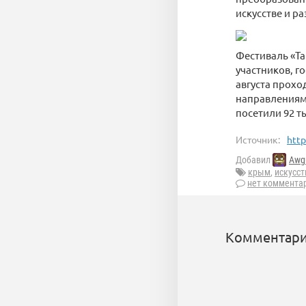
искусстве и р
Фестиваль «Та
участников, г
августа прохо
направлениям 
посетили 92 т
Источник:
http
Добавил
Awg
крым
,
искусст
нет коммента
Комментари