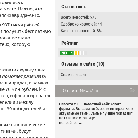
товились к
Статистика:
 месте. Важно, что
ля «Таврида-АРТ».
Всего новостей: 575
Одобрено новостей: 44
 937 тысяч рублей.
ог получить бесплатную
Качество новостей: 8%
рование стало
Рейтинг
тей», которую
Отзывы о сайте (10)
развития культурных
Спамный сайт
 помогает развивать
ма «Таврида», в рамках
е 70 млн рублей. И с
О сайте News2.ru
стер, и финансирование
ределили между
Новости 2.0 — новостной сайт нового
 и 130 победителей из
формата.
Вы сами выбираете интересные и
актуальные темы. Самые лучшие попадают
на главную страницу.
подробнее
→
вложены в творческие
тивами, будут
олучит продолжение в