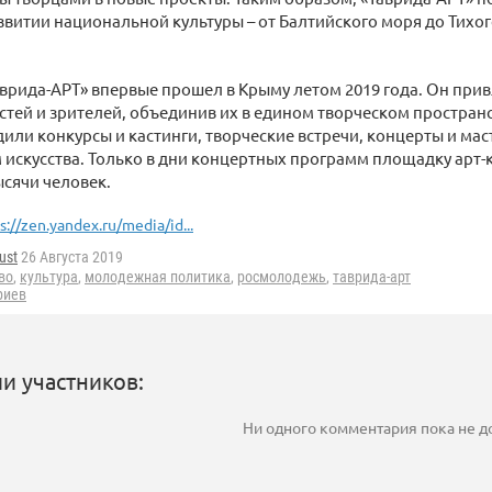
азвитии национальной культуры – от Балтийского моря до Тихог
врида-АРТ» впервые прошел в Крыму летом 2019 года. Он прив
остей и зрителей, объединив их в едином творческом пространст
дили конкурсы и кастинги, творческие встречи, концерты и мас
искусства. Только в дни концертных программ площадку арт-
ысячи человек.
s://zen.yandex.ru/media/id...
ust
26 Августа 2019
во
,
культура
,
молодежная политика
,
росмолодежь
,
таврида-арт
риев
и участников:
Ни одного комментария пока не 