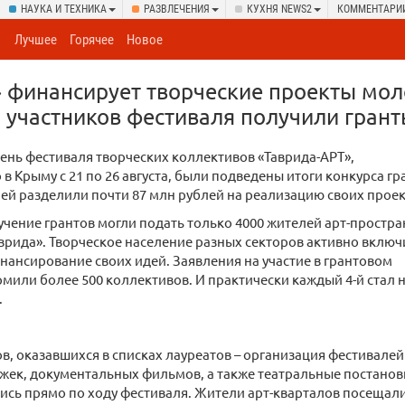
НАУКА И ТЕХНИКА
РАЗВЛЕЧЕНИЯ
КУХНЯ NEWS2
КОММЕНТАРИ
Лучшее
Горячее
Новое
 финансирует творческие проекты мо
0 участников фестиваля получили гран
ень фестиваля творческих коллективов «Таврида-АРТ»,
в Крыму с 21 по 26 августа, были подведены итоги конкурса гр
ей разделили почти 87 млн рублей на реализацию своих проек
учение грантов могли подать только 4000 жителей арт-простра
врида». Творческое население разных секторов активно вклю
инансирование своих идей. Заявления на участие в грантовом
мили более 500 коллективов. И практически каждый 4-й стал н
.
в, оказавшихся в списках лауреатов – организация фестивалей
ек, документальных фильмов, а также театральные постановк
ись прямо по ходу фестиваля. Жители арт-кварталов посещал