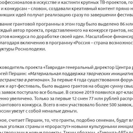
офессионалов в искусстве и кастинги крупных ТВ-проектов, го
и конкурсам – словом, создавали креативный контент прямо на
никших идей получат реализацию сразу по завершении фестива
ание грантовой программы в этом году было выделено 86 млн
аждый автор проекта, представленного на конкурсе грантов, м
тов конкурса по доработке своей идеи. Масштабное финанси
агодаря включению в программу «Россия – страна возможнос
руктуры Росмолодежи.
уководитель проекта «Таврида» генеральный директор Центра 
ргей Першин:
«Материальная поддержка творческих инициатив
остранство в регионах»
. За первые 4 года существования фору
ик и арт-фестиваль, было выдано грантов на общую сумму свыш
заявок поступало все больше. В сезоне 2019 появился арт-кла
нно увеличено. Только за первые 12 смен 77 млн рублей расп
рантового конкурса. Всего в нем участвовало более 500 заявок,
оссии увезут с собой немалые деньги.
ное, считает Першин, то, что гранты, подобно семенам, будут 
ных уголках страны и «прорастут» новыми культурными инициа
 творцами в новые проекты. Таким образом, «Таврида-АРТ» п