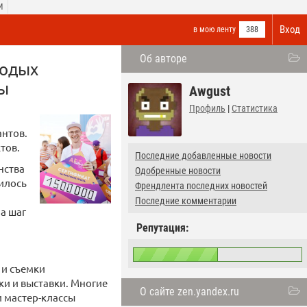
И
Вход
в мою ленту
388
Об авторе
лодых
ты
Awgust
Профиль
|
Статистика
антов.
тов.
Последние добавленные новости
нства
Одобренные новости
чилось
Френдлента последних новостей
Последние комментарии
а шаг
Репутация:
 и съемки
и и выставки. Многие
О сайте zen.yandex.ru
и мастер-классы