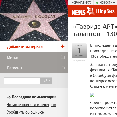
КОРОНАВИРУС
НОВОСТИ
Шоубиз
«Таврида-АРТ»
талантов – 13
В последний д
Добавить материал
отметил
1
проходившего 
130 победител
человек
Метки
в архиве
Заявки на пол
Регионы
фестиваля «Та
в борьбу за ф
конкурсе офор
ближе к мечте
Последние комментарии
Среди проекто
Читайте новости в телеграм
короткометраж
Сообщить об ошибке
из них рождал