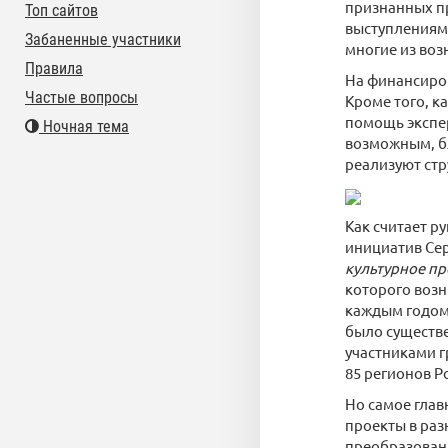
признанных пр
Топ сайтов
выступлениям 
Забаненные участники
многие из воз
Правила
На финансиров
Частые вопросы
Кроме того, к
помощь экспер
Ночная тема
возможным, бл
реализуют ст
Как считает р
инициатив Се
культурное пр
которого возн
каждым годом 
было существе
участниками г
85 регионов Р
Но самое глав
проекты в раз
преобразованы