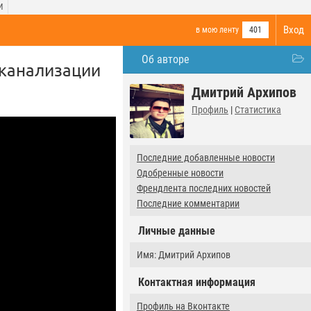
И
Вход
в мою ленту
401
Об авторе
 канализации
Дмитрий Архипов
Профиль
|
Статистика
Последние добавленные новости
Одобренные новости
Френдлента последних новостей
Последние комментарии
Личные данные
Имя: Дмитрий Архипов
Контактная информация
Профиль на Вконтакте