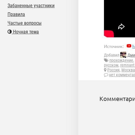
Забаненные участники
Правила
Частые вопросы
Ночная тема
Источник:
h
Добавил
Дми
прохождение
,
русском
,
remnant 
Россия
,
Москва
нет коммента
Комментари