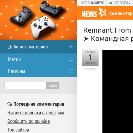
КОРОНАВИРУС
НОВОСТИ
Компьютер
Remnant From 
➤ Командная 
Добавить материал
отметил
1
Метки
человек
в архиве
Регионы
Последние комментарии
Читайте новости в телеграм
Сообщить об ошибке
Топ сайтов