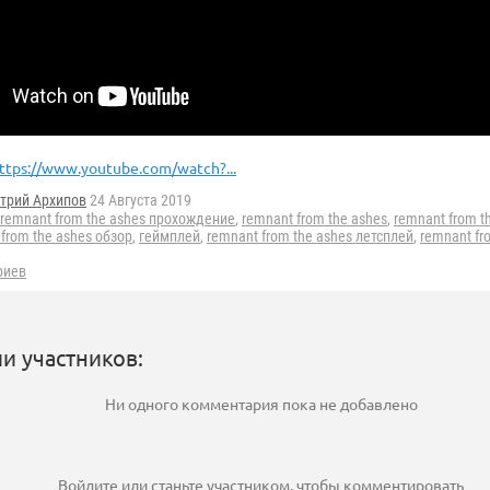
ttps://www.youtube.com/watch?...
трий Архипов
24 Августа 2019
remnant from the ashes прохождение
,
remnant from the ashes
,
remnant from t
from the ashes обзор
,
геймплей
,
remnant from the ashes летсплей
,
remnant fr
риев
и участников:
Ни одного комментария пока не добавлено
Войдите
или
станьте участником
, чтобы комментировать