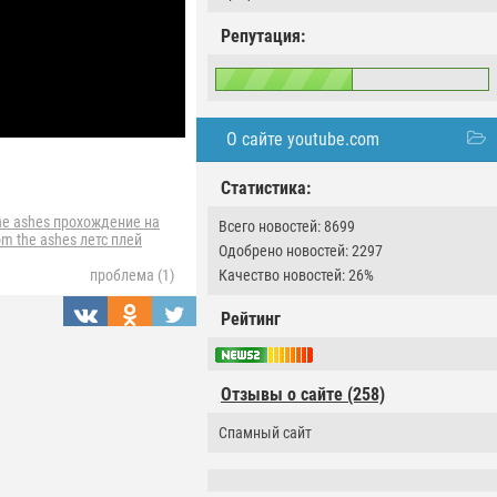
Репутация:
О сайте youtube.com
Статистика:
he ashes прохождение на
Всего новостей: 8699
om the ashes летс плей
Одобрено новостей: 2297
Качество новостей: 26%
проблема (1)
Рейтинг
Отзывы о сайте (258)
Спамный сайт