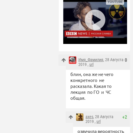
Имя_Фамилия
, 28 Августа
0
2019 ,
url
блин, она же не чего
конкретного не
расказала. Какая то
лекция по ГО и ЧС
общая.
axes
, 28 Августа
+2
2019 ,
url
озвучила вероятность