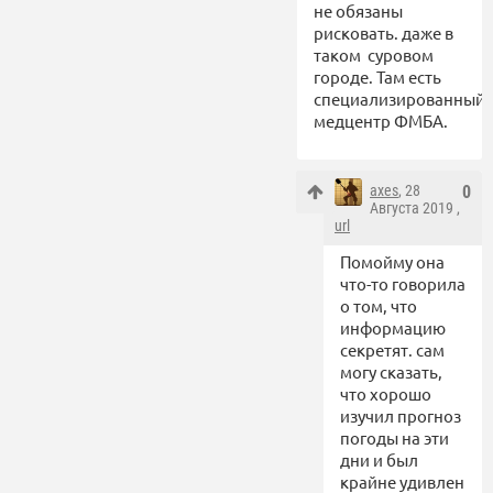
не обязаны
рисковать. даже в
таком суровом
городе. Там есть
специализированный
медцентр ФМБА.
axes
, 28
0
Августа 2019 ,
url
Помойму она
что-то говорила
о том, что
информацию
секретят. сам
могу сказать,
что хорошо
изучил прогноз
погоды на эти
дни и был
крайне удивлен