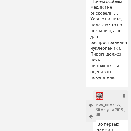
Ничем особым
медики не
рисковали.…
Херню пишите,
полагаю что по
незнанию, а не
для
распространения
нуклеопаники.
Пироги должен
печь
пирожник… а
оценивать
покупатель.
0
Имя_Фамилия
,
30 Августа 2019 ,
url
Во первых
термин