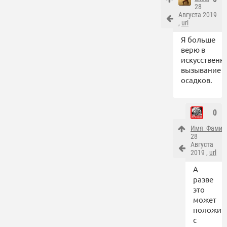
28
Августа 2019
,
url
Я больше
верю в
искусственн
вызывание
осадков.
0
Имя_Фамил
28
Августа
2019 ,
url
А
разве
это
может
положит
с