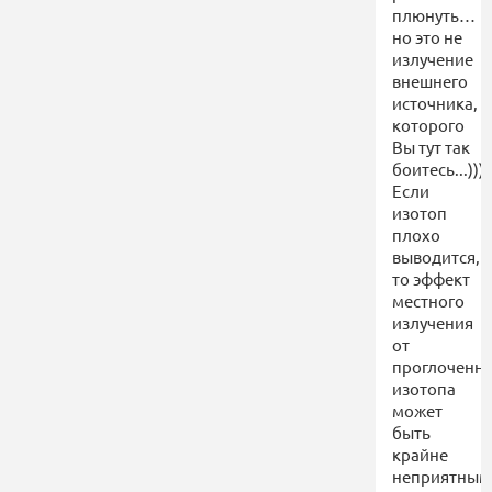
плюнуть…
но это не
излучение
внешнего
источника,
которого
Вы тут так
боитесь...)))
Если
изотоп
плохо
выводится,
то эффект
местного
излучения
от
проглоченн
изотопа
может
быть
крайне
неприятным