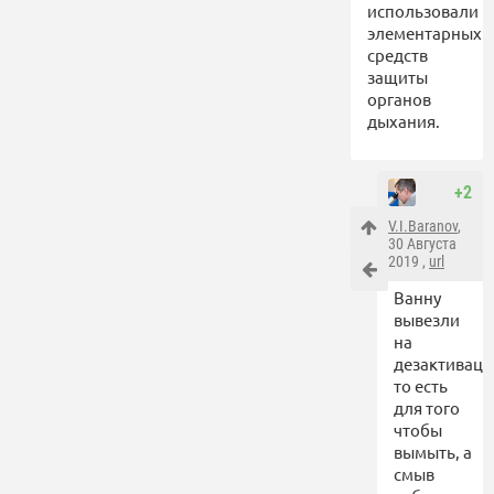
использовали
элементарных
средств
защиты
органов
дыхания.
+2
V.I.Baranov
,
30 Августа
2019 ,
url
Ванну
вывезли
на
дезактиваци
то есть
для того
чтобы
вымыть, а
смыв