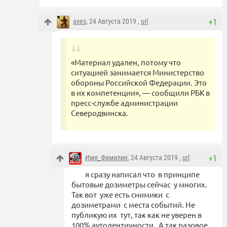
axes
, 24 Августа 2019 ,
url
+1
«Материал удален, потому что
ситуацией занимается Министерство
обороны Российской Федерации. Это
в их компетенции», — сообщили РБК в
пресс-службе администрации
Северодвинска.
Имя_Фамилия
, 24 Августа 2019 ,
url
+1
я сразу написал что в принципе
бытовые дозиметры сейчас у многих.
Так вот уже есть снимики с
дозиметрами с места событий. Не
публикую их тут, так как не уверен в
100% аутодентичности. А так разовое