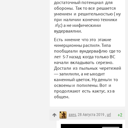
достаточный потенциал для
обороны. Так то все решается
умением и решительностью ( ну
при наличии конечно техники
л\с) а не мифическими
вудерваялми.
Есть мнение что это этакие
«инерционны распил». Типа
пообщеали вундервафлю где то
лет 5-7 назад когда только ВС
начали вкладывать серезно.
Достали из пыльных черетежей
— запилили, а не ыходит
каменный цветок. Ну деньги то
освоены и попилены. Вот и
продолжают есть кактус. хз в
общем.
axes
, 28 Августа 2019 ,
url
+2