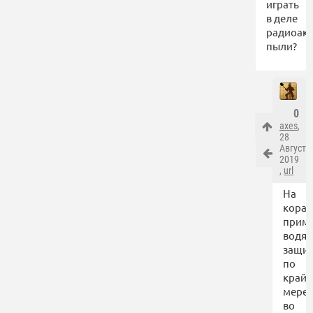
играть
в деле
радиоак
пыли?
0
axes
,
28
Августа
2019
,
url
На
кораб
прим
водя
защит
по
крайн
мере
во