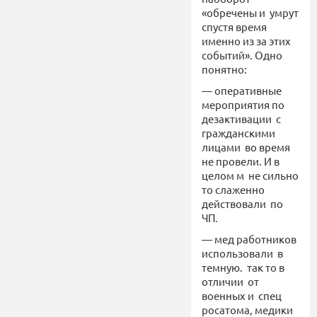
«обречены и умрут
спустя время
именно из за этих
событий». Одно
понятно:
— оперативные
мероприятия по
дезактивации с
гражданскими
лицами во время
не провели. И в
целом м не сильно
то слаженно
действовали по
ЧП.
— мед работников
использовали в
темную. так то в
отличии от
военных и спец
росатома, медики