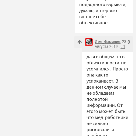
подводного взрыва и,
думаю, интервью
вполне себе
объективное.
Имя_Фамилия
, 28
0
Августа 2019 ,
url
да я в общем то в
объективности не
усомнился. Просто
она как то
успокаивает. В
данном случае мы
не обладаем
полнотой
информации. От
этого может быть
что мед работники
не сильно
рисковали и
наоборот