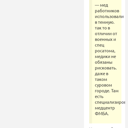
— мед
работников
использовали
в темную.
так то в
отличии от
военных и
спец
росатома,
медики не
обязаны
рисковать.
даже в
таком
суровом
городе. Там
есть
специализиров
медцентр
ФМБА.