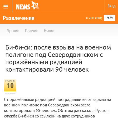
Вход
Развлечения
в мою ленту
2679
Лучшее
Горячее
Новое
Би-би-си: после взрыва на военном
полигоне под Северодвинском с
поражёнными радиацией
контактировали 90 человек
отметили
10
в архиве
С поражёнными радиацией пострадавшими от взрыва на
военном полигоне под Северодвинском всего
контактировали 90 человек. Об этом рассказала Русская
служба Би-би-си со ссылкой на двух сотрудников