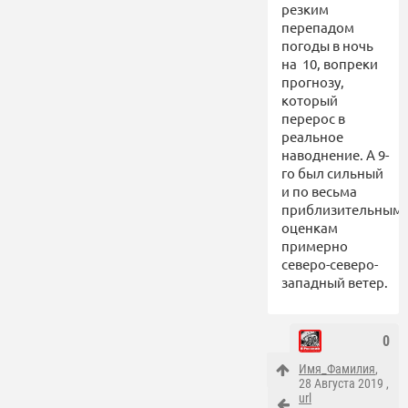
резким
перепадом
погоды в ночь
на 10, вопреки
прогнозу,
который
перерос в
реальное
наводнение. А 9-
го был сильный
и по весьма
приблизительным
оценкам
примерно
северо-северо-
западный ветер.
0
Имя_Фамилия
,
28 Августа 2019 ,
url