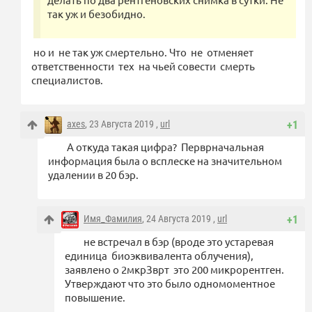
так уж и безобидно.
но и не так уж смертельно. Что не отменяет
ответственности тех на чьей совести смерть
специалистов.
axes
, 23 Августа 2019 ,
url
+1
А откуда такая цифра? Перврначальная
информация была о всплеске на значительном
удалении в 20 бэр.
Имя_Фамилия
, 24 Августа 2019 ,
url
+1
не встречал в бэр (вроде это устаревая
единица биоэквивалента облучения),
заявлено о 2мкрЗврт это 200 микрорентген.
Утверждают что это было одномоментное
повышение.