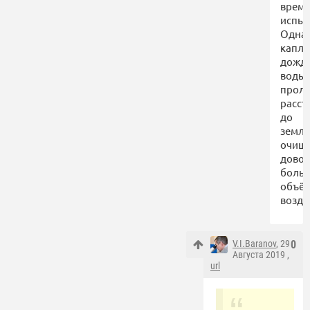
врем
испыт
Одна
капля
дожд
воды
проле
расст
до
земл
очищ
дово
боль
объё
возду
V.I.Baranov
, 29
0
Августа 2019 ,
url