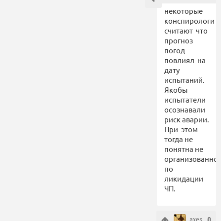
некоторые
конспирологи
считают что
прогноз
погод
повлиял на
дату
испытаний.
Якобы
испытатели
осознавали
риск аварии.
При этом
тогда не
понятна не
организованнос
по
ликидации
ЧП.
axes
,
0