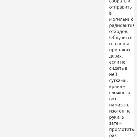
собрать и
отправить
в
могильник
радиоактив
отходов.
Облучится
от ванны
при таких
дозах,
если не
сидеть в
ней
сутками,
крайне
сложно, а
вот
намазать
изотоп на
руки, а
затем
проглотить
раз