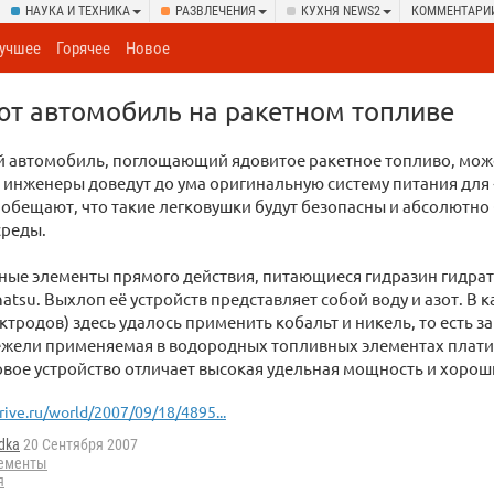
НАУКА И ТЕХНИКА
РАЗВЛЕЧЕНИЯ
КУХНЯ NEWS2
КОММЕНТАРИ
учшее
Горячее
Новое
т автомобиль на ракетном топливе
й автомобиль, поглощающий ядовитое ракетное топливо, може
 инженеры доведут до ума оригинальную систему питания для
обещают, что такие легковушки будут безопасны и абсолютно
реды.
ные элементы прямого действия, питающиеся гидразин гидра
atsu. Выхлоп её устройств представляет собой воду и азот. В 
ктродов) здесь удалось применить кобальт и никель, то есть 
ежели применяемая в водородных топливных элементах плат
вое устройство отличает высокая удельная мощность и хорош
rive.ru/world/2007/09/18/4895...
dka
20 Сентября 2007
лементы
я