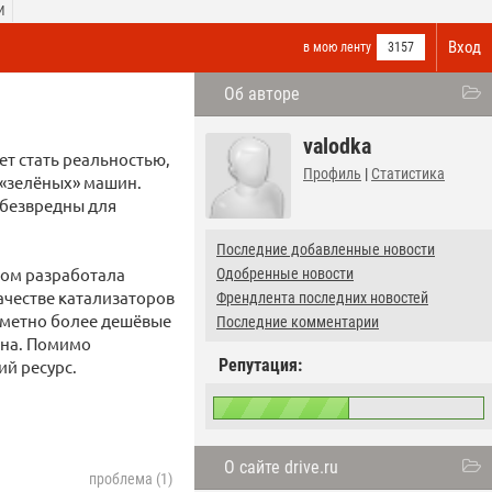
И
Вход
в мою ленту
3157
Об авторе
valodka
т стать реальностью,
Профиль
|
Статистика
 «зелёных» машин.
 безвредны для
Последние добавленные новости
том разработала
Одобренные новости
качестве катализаторов
Френдлента последних новостей
заметно более дешёвые
Последние комментарии
ина. Помимо
Репутация:
ий ресурс.
О сайте drive.ru
проблема (1)