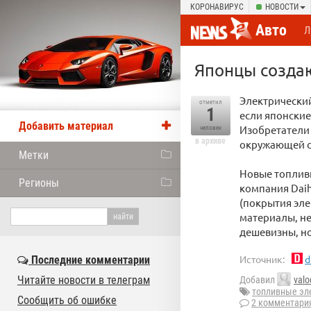
КОРОНАВИРУС
НОВОСТИ
Авто
Л
Японцы создаю
Электрически
отметил
1
если японские
Добавить материал
Изобретатели 
человек
в архиве
окружающей с
Метки
Новые топлив
Регионы
компания Daih
(покрытия эле
материалы, н
дешевизны, но
Источник:
d
Последние комментарии
Читайте новости в телеграм
Добавил
valo
топливные э
Сообщить об ошибке
2 комментари