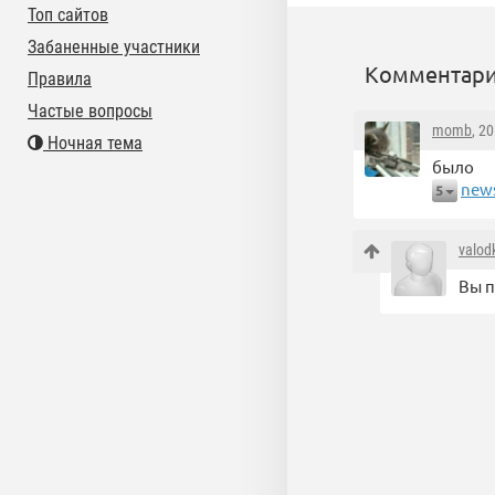
Топ сайтов
Забаненные участники
Комментари
Правила
Частые вопросы
momb
, 2
Ночная тема
было
news
5
valod
Вы п