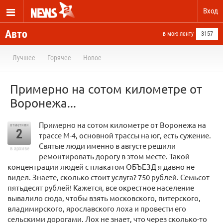
Вход
Авто
в мою ленту
3157
Лучшее
Горячее
Новое
Примерно на сотом километре от
Воронежа...
Примерно на сотом километре от Воронежа на
отметили
2
трассе М-4, основной трассы на юг, есть сужение.
Святые люди именно в августе решили
в архиве
ремонтировать дорогу в этом месте. Такой
концентрации людей с плакатом ОБЪЕЗД я давно не
видел. Знаете, сколько стоит услуга? 750 рублей. Семьсот
пятьдесят рублей! Кажется, все окрестное население
вывалило сюда, чтобы взять московского, питерского,
владимирского, ярославского лоха и провести его
сельскими дорогами. Лох не знает, что через сколько-то