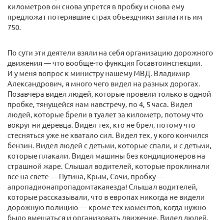
километров он снова упрется в пробку и снова ему
предложат потерявшие страх объездчики заплатить им
750.
По сути эти деятели взяли на себя организацию дорожного
движения — что вообще-то функция Госавтоинспекции.
И у меня вопрос к министру нашему МВД. Владимир
Александрович, я много чего видел на разных дорогах.
Позавчера видел людей, которые провели только в одной
пробке, тянущейся нам навстречу, по 4, 5 часа. Видел
людей, которые брели в туалет за километр, потому что
вокруг ни деревца. Видел тех, кто не брел, потому что
стесняться уже не хватало сил. Видел тех, у кого кончился
бензин. Видел людей с детьми, которые спали, и с детьми,
которые плакали. Видел машины без кондиционеров на
страшной жаре. Слышал водителей, которые проклинали
все на свете — Путина, Крым, Сочи, пробку —
апропадионапропадомтакаяезда! Слышал водителей,
которые рассказывали, что в европах никогда не видели
дорожную полицию — кроме тех моментов, когда нужно
было вмешаться и организовать движение. Видел людей,