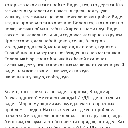
которые знакомятся в пробке. Видел, тех, кто дерется. Кто
засыпает от усталости и тюкает впереди ползущую
машину, тем самым еще больше увеличивая пробку. Видел
тех, кто пробирается по обочине. Видел тех, кто ползет по
полю, рискуя поймать забытый крестьянами плуг. Видел
совсем юных водительниц и седовласых старцев за рулем.
Профессоров, дальнобойщиков, селян, блогеров,
молодых родителей, металлургов, шахтеров, туристов.
Спокойных интравертов и возбужденных неврастеников.
Солидных бюргеров с большой собакой в салоне и
смешных девчушек на крохотных машинках-пудреницах. Я
видел там всю страну — живую, активную,
любопытствующую, свободную.
Знаете, кого я никогда не видел в пробке, Владимир
Александрович? Не видел никогда ГИБДД. Где-то в кустах
видел. Мирно жующими жвачку вдалеке от дорожных
проблем — видел. На сытых местах, где есть проблема с
разметкой и водители поневоле массово нарушают, видел.
А вот там, где нужны, чтобы навести порядок, не видел. Как
так получилось, что из обязанностей ГИБДД выпала