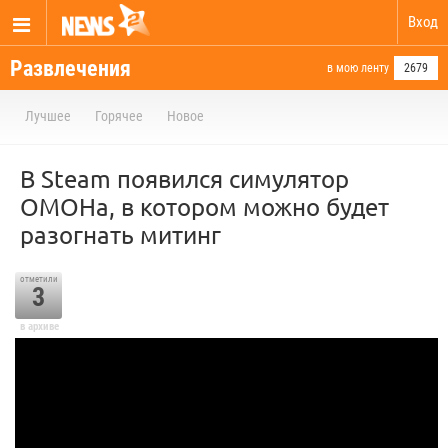
Вход
Развлечения
в мою ленту
2679
Лучшее
Горячее
Новое
В Steam появился симулятор
ОМОНа, в котором можно будет
разогнать митинг
отметили
3
в архиве