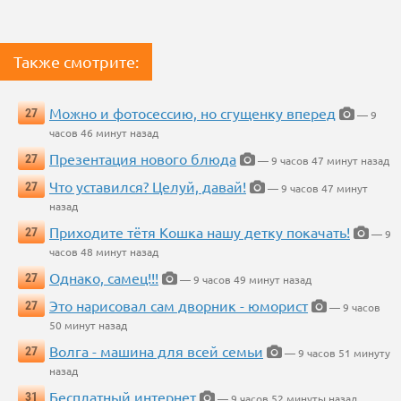
Также смотрите:
Можно и фотосессию, но сгущенку вперед
27
— 9
часов 46 минут назад
Презентация нового блюда
27
— 9 часов 47 минут назад
Что уставился? Целуй, давай!
27
— 9 часов 47 минут
назад
Приходите тётя Кошка нашу детку покачать!
27
— 9
часов 48 минут назад
Однако, самец!!!
27
— 9 часов 49 минут назад
Это нарисовал сам дворник - юморист
27
— 9 часов
50 минут назад
Волга - машина для всей семьи
27
— 9 часов 51 минуту
назад
Бесплатный интернет
31
— 9 часов 52 минуты назад