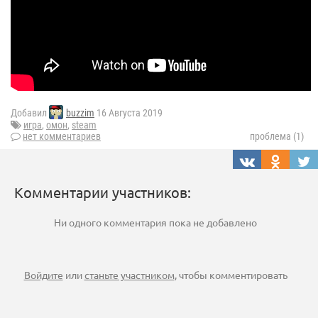
Добавил
buzzim
16 Августа 2019
игра
,
омон
,
steam
нет комментариев
проблема (1)
Комментарии участников:
Ни одного комментария пока не добавлено
Войдите
или
станьте участником
, чтобы комментировать