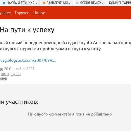
НАУКА И ТЕХНИКА
РАЗВЛЕЧЕНИЯ
КУХНЯ NEWS2
КОММЕНТАРИ
учшее
Горячее
Новое
 На пути к успеху
ый новый переднеприводный седан Toyota Aurion начал прод
толкнулся с первыми проблемами на пути к успеху.
vag.blogspot.com/2007/09/t...
ng
20 Сентября 2007
,
авто
,
toyota
риев
и участников:
Ни одного комментария пока не добавлено