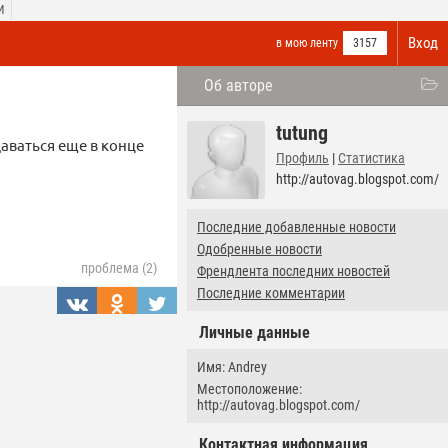
И
Вход
в мою ленту
3157
Об авторе
tutung
аваться еще в конце
Профиль
|
Статистика
http://autovag.blogspot.com/
Последние добавленные новости
Одобренные новости
проблема (2)
Френдлента последних новостей
Последние комментарии
Личные данные
Имя: Andrey
Местоположение:
http://autovag.blogspot.com/
Контактная информация