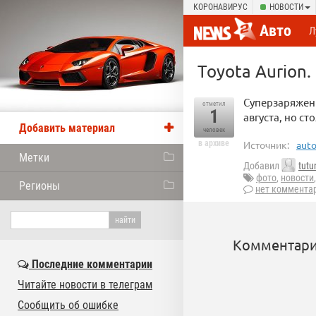
КОРОНАВИРУС
НОВОСТИ
Авто
Л
Toyota Aurion.
Суперзаряженн
отметил
1
августа, но с
Добавить материал
человек
в архиве
Источник:
auto
Метки
Добавил
tutu
фото
,
новости
Регионы
нет коммента
Комментари
Последние комментарии
Читайте новости в телеграм
Сообщить об ошибке