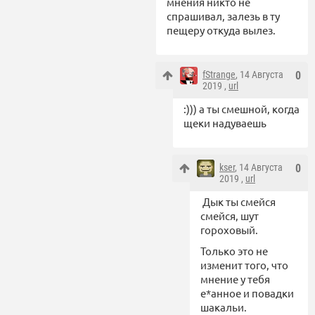
мнения никто не
спрашивал, залезь в ту
пещеру откуда вылез.
fStrange
, 14 Августа
0
2019 ,
url
:))) а ты смешной, когда
щеки надуваешь
kser
, 14 Августа
0
2019 ,
url
Дык ты смейся
смейся, шут
гороховый.
Только это не
изменит того, что
мнение у тебя
е*анное и повадки
шакальи.