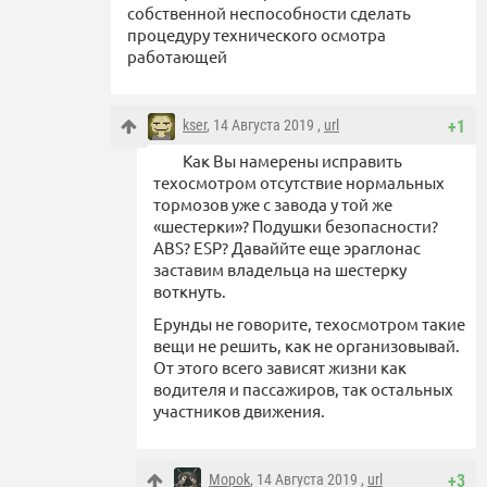
собственной неспособности сделать
процедуру технического осмотра
работающей
kser
, 14 Августа 2019 ,
url
+1
Как Вы намерены исправить
техосмотром отсутствие нормальных
тормозов уже с завода у той же
«шестерки»? Подушки безопасности?
ABS? ESP? Даваййте еще эраглонас
заставим владельца на шестерку
воткнуть.
Ерунды не говорите, техосмотром такие
вещи не решить, как не организовывай.
От этого всего зависят жизни как
водителя и пассажиров, так остальных
участников движения.
Mopok
, 14 Августа 2019 ,
url
+3