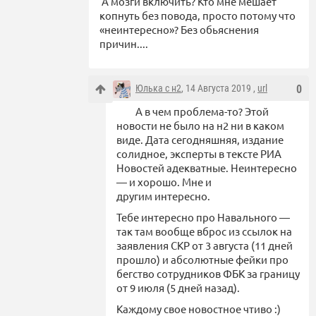
А мозги включить? Кто мне мешает
копнуть без повода, просто потому что
«неинтересно»? Без обьяснения
причин....
Юлька с н2
, 14 Августа 2019 ,
url
0
А в чем проблема-то? Этой
новости не было на н2 ни в каком
виде. Дата сегодняшняя, издание
солидное, эксперты в тексте РИА
Новостей адекватные. Неинтересно
— и хорошо. Мне и
другим интересно.
Тебе интересно про Навального —
так там вообще вброс из ссылок на
заявления СКР от 3 августа (11 дней
прошло) и абсолютные фейки про
бегство сотрудников ФБК за границу
от 9 июля (5 дней назад).
Каждому свое новостное чтиво :)