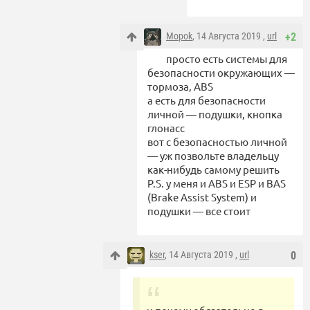
Mopok
, 14 Августа 2019 ,
url
+2
просто есть системы для
безопасности окружающих —
тормоза, ABS
а есть для безопасности
личной — подушки, кнопка
глонасс
вот с безопасностью личной
— уж позвольте владельцу
как-нибудь самому решить
P.S. у меня и ABS и ESP и BAS
(Brake Assist System) и
подушки — все стоит
kser
, 14 Августа 2019 ,
url
0