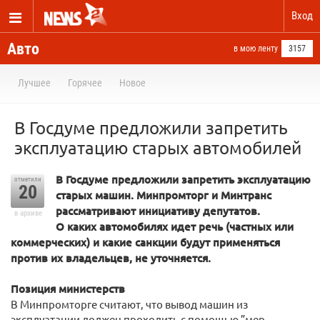
Вход
Авто
в мою ленту
3157
Лучшее
Горячее
Новое
В Госдуме предложили запретить
эксплуатацию старых автомобилей
В Госдуме предложили запретить эксплуатацию
отметили
20
старых машин. Минпромторг и Минтранс
рассматривают инициативу депутатов.
в архиве
О каких автомобилях идет речь (частных или
коммерческих) и какие санкции будут применяться
против их владельцев, не уточняется.
Позиция министерств
В Минпромторге считают, что вывод машин из
эксплуатации должен проходить с помощью ”мер