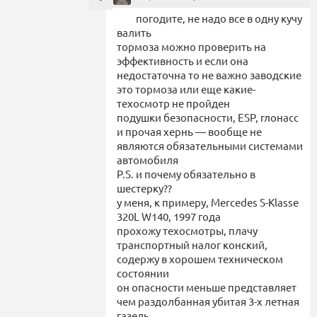
погодите, не надо все в одну кучу
валить
тормоза можно проверить на
эффективность и если она
недостаточна то не важно заводские
это тормоза или еще какие-
техосмотр не пройден
подушки безопасности, ESP, глонасс
и прочая хернь — вообще не
являются обязательными системами
автомобиля
P.S. и почему обязательно в
шестерку??
у меня, к примеру, Mercedes S-Klasse
320L W140, 1997 года
прохожу техосмотры, плачу
транспортный налог конский,
содержу в хорошем техническом
состоянии
он опасности меньше представляет
чем раздолбанная убитая 3-х летная
газель