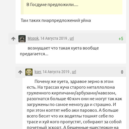
В Госдуме предложили....
Там таких пиарпредложений уйма
Mopok
, 14 Августа 2019 ,
url
+5
возмущает что такая хуета вообще
предагается...
kser
, 14 Августа 2019 ,
url
0
Почему же хуета, здравое зерно в этом
есть. На трассах куча старого металлолома
груженного кирпичами/арбузами/навозом,
разогнатся больше 40 кмч они не могут так как
загружены по самое немогу да и страшно. И
при этом коптят небо аки паровоз. А больше
всего бесит что их водятлы тошнят себе по
трасе и хуй кого пропустят, собирают за собой
почетный эскорт. А бешенные «шестерки» на