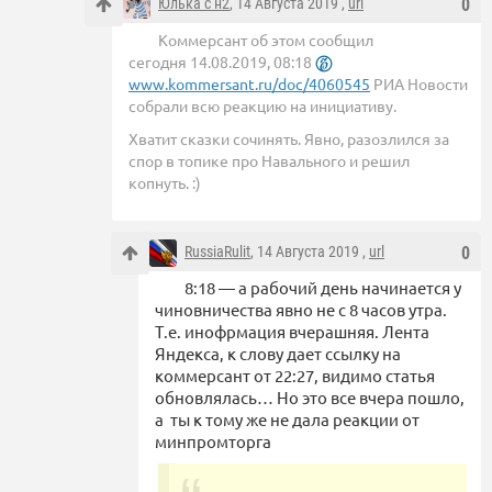
Юлька с н2
, 14 Августа 2019 ,
url
0
Коммерсант об этом сообщил
сегодня 14.08.2019, 08:18
www.kommersant.ru/doc/4060545
РИА Новости
собрали всю реакцию на инициативу.
Хватит сказки сочинять. Явно, разозлился за
спор в топике про Навального и решил
копнуть. :)
RussiaRulit
, 14 Августа 2019 ,
url
0
8:18 — а рабочий день начинается у
чиновничества явно не с 8 часов утра.
Т.е. инофрмация вчерашняя. Лента
Яндекса, к слову дает ссылку на
коммерсант от 22:27, видимо статья
обновлялась… Но это все вчера пошло,
а ты к тому же не дала реакции от
минпромторга