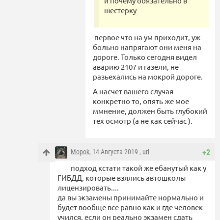
и почему обязательно в
шестерку
первое что на ум приходит, уж
больно напрягают они меня на
дороге. Только сегодня видел
аварию 2107 и газели, не
разьехались на мокрой дороге.
А насчет вашего случая
конкретно то, опять же мое
ммнение, должен быть глубокий
тех осмотр (а не как сейчас ).
Mopok
, 14 Августа 2019 ,
url
+2
подход кстати такой же ебанутый как у
ГИБДД, которые взялись автошколы
лицензировать....
да вы экзамены принимайте нормально и
будет вообще все равно как и где человек
учился, если он реально экзамен сдать