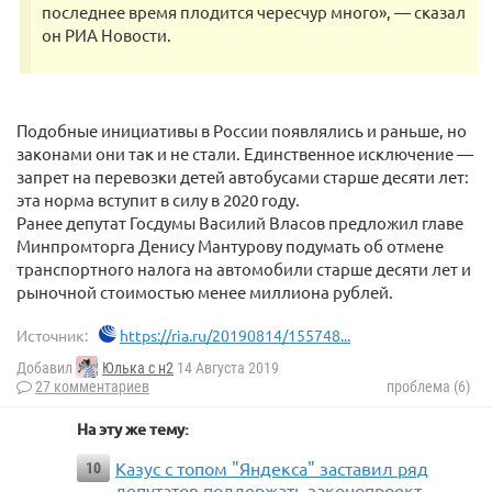
последнее время плодится чересчур много», — сказал
он РИА Новости.
Подобные инициативы в России появлялись и раньше, но
законами они так и не стали. Единственное исключение —
запрет на перевозки детей автобусами старше десяти лет:
эта норма вступит в силу в 2020 году.
Ранее депутат Госдумы Василий Власов предложил главе
Минпромторга Денису Мантурову подумать об отмене
транспортного налога на автомобили старше десяти лет и
рыночной стоимостью менее миллиона рублей.
Источник:
https://ria.ru/20190814/155748...
Добавил
Юлька с н2
14 Августа 2019
27 комментариев
проблема (6)
На эту же тему:
Казус с топом "Яндекса" заставил ряд
10
депутатов поддержать законопроект