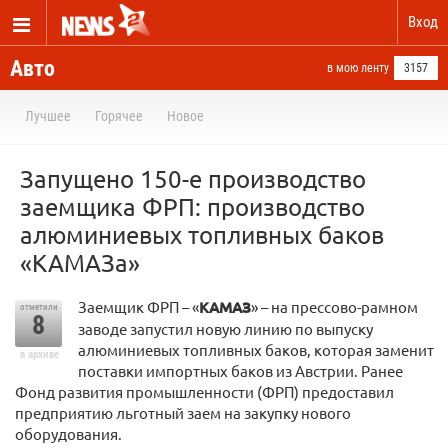
Вход
Авто
в мою ленту
3157
Лучшее
Горячее
Новое
Запущено 150-е производство
заемщика ФРП: производство
алюминиевых топливных баков
«КАМАЗа»
Заемщик ФРП – «
КАМАЗ
» – на прессово-рамном
отметили
8
заводе запустил новую линию по выпуску
алюминиевых топливных баков, которая заменит
в архиве
поставки импортных баков из Австрии. Ранее
Фонд развития промышленности (ФРП) предоставил
предприятию льготный заем на закупку нового
оборудования.