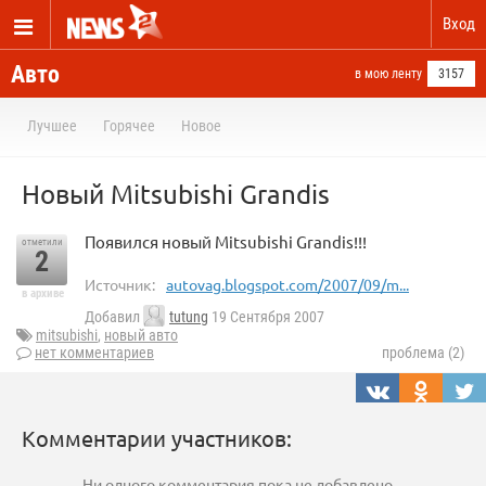
Вход
Авто
в мою ленту
3157
Лучшее
Горячее
Новое
Новый Mitsubishi Grandis
Появился новый Mitsubishi Grandis!!!
отметили
2
Источник:
autovag.blogspot.com/2007/09/m...
в архиве
Добавил
tutung
19 Сентября 2007
mitsubishi
,
новый авто
нет комментариев
проблема (2)
Комментарии участников:
Ни одного комментария пока не добавлено