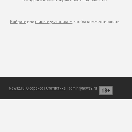
Войдите
или
станьте участником
, чтобы комментировать
News2.ru
:
О сервисе
|
Статистика
| admin@news2.ru
18+