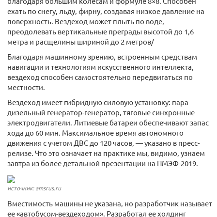
благодаря большим колесам и формуле 8×8. Способен
ехать по снегу, льду, фирну, создавая низкое давление на
поверхность. Вездеход может плыть по воде,
преодолевать вертикальные преграды высотой до 1,6
метра и расщелины шириной до 2 метров/
Благодаря машинному зрению, встроенным средствам
навигации и технологиям искусственного интеллекта,
вездеход способен самостоятельно передвигаться по
местности.
Вездеход имеет гибридную силовую установку: пара
дизельный генератор-генератор, тяговые синхронные
электродвигатели. Литиевые батареи обеспечивают запас
хода до 60 мин. Максимальное время автономного
движения с учетом ДВС до 120 часов, — указано в пресс-
релизе. Что это означает на практике мы, видимо, узнаем
завтра из более детальной презентации на ПМЭФ-2019.
источник: amsrus.ru
Вместимость машины не указана, но разработчик называет
ее «автобусом-вездеходом». Разработал ее холдинг