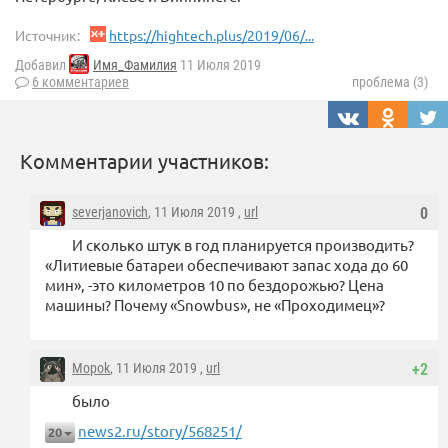
Источник:
https://hightech.plus/2019/06/...
Добавил
Имя_Фамилия
11 Июля 2019
6 комментариев
проблема (3)
Комментарии участников:
severjanovich
, 11 Июля 2019 ,
url
0
И сколько штук в год планируется производить?
«Литиевые батареи обеспечивают запас хода до 60
мин», -это километров 10 по бездорожью? Цена
машины? Почему «Snowbus», не «Проходимец»?
Mopok
, 11 Июля 2019 ,
url
+2
было
news2.ru/story/568251/
20