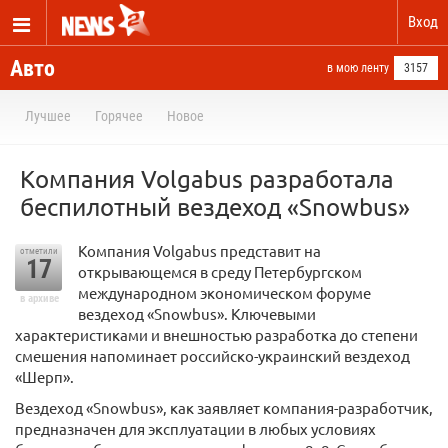
Вход
Авто
в мою ленту
3157
Лучшее
Горячее
Новое
Компания Volgabus разработала
беспилотный вездеход «Snowbus»
Компания Volgabus представит на
отметили
17
открывающемся в среду Петербургском
международном экономическом форуме
в архиве
вездеход «Snowbus». Ключевыми
характеристиками и внешностью разработка до степени
смешения напоминает российско-украинский вездеход
«Шерп».
Вездеход «Snowbus», как заявляет компания-разработчик,
предназначен для эксплуатации в любых условиях