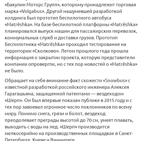
«Бакулин Моторс Групп», которому принадлежит торговая
марка «Volgabus». Другой нашумевшей разработкой
холдинга был прототип беспилотного автобуса
«Matrёshka». На базе беспилотной платформы «Matrёshka»
планировался выпуск машин для пассажирских перевозок,
коммунальных служб и доставки грузов. Прототип
беспилотника «Matrёshka» проходил тестирование на
территории «Сколково». Летом прошлого года прошла
информация о закрытии проекта, которую представители
компании опровергли, но с тех пор новостей о «Matrёshka»
не было.
Обращает на себя внимание факт схожести «Snowbus» с
известной разработкой российского инженера Алексея
Гарагашьяна, защищенной патентами — вездеходом
«Шерп». Он был впервые показан публике в 2015 году и с
тех пор завоевал огромное число поклонников по всему
миру. Помимо снега, грязи и болот, вездеход
преодолевает преграды высотой до 70 см, умеет плавать,
выходить с воды на лед. «Шерп» производится
мелкосерийно на производственных площадках в Санкт-
Петербурге, Киеве и Виннипеге.