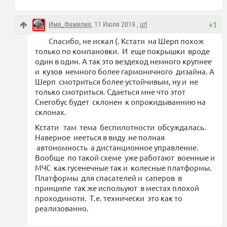
Имя_Фамилия
, 11 Июля 2019 ,
url
+1
Спасибо, не искал (. Кстати на Шерп похож
только по компановки. И еще покрышки вроде
один в один. А так это вездеход немного крупнее
и кузов немного более гармоничного дизайна. А
Шерп смотриться более устойчивым, ну и не
только смотриться. Сдаеться мне что этот
Снегобус будет склонен к опрокидываннию на
склонах.
Кстати там тема беспилотности обсуждалась.
Наверное иееться в виду не полная
автономность а дистанционное управление.
Вообще по такой схеме уже работают военные и
МЧС как гусенечные так и колесные платформы.
Платформы для спасателей и саперов в
принципе так же испольуют в местах плохой
проходимоти. Т.е. технически это как то
реализованно.