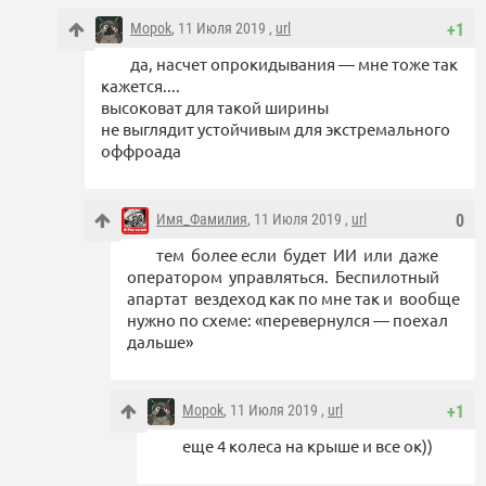
Mopok
, 11 Июля 2019 ,
url
+1
да, насчет опрокидывания — мне тоже так
кажется....
высоковат для такой ширины
не выглядит устойчивым для экстремального
оффроада
Имя_Фамилия
, 11 Июля 2019 ,
url
0
тем более если будет ИИ или даже
оператором управляться. Беспилотный
апартат вездеход как по мне так и вообще
нужно по схеме: «перевернулся — поехал
дальше»
Mopok
, 11 Июля 2019 ,
url
+1
еще 4 колеса на крыше и все ок))