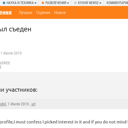
НАУКА И ТЕХНИКА
РАЗВЛЕЧЕНИЯ
КУХНЯ NEWS2
КОММЕНТАРИ
ения
Лучшее
Горячее
Новое
ыл съеден
1 Июля 2019
ъеден
й
и участников:
bdel
, 1 Июля 2019 ,
url
profile,I must confess I picked interest in it and if you do not mi