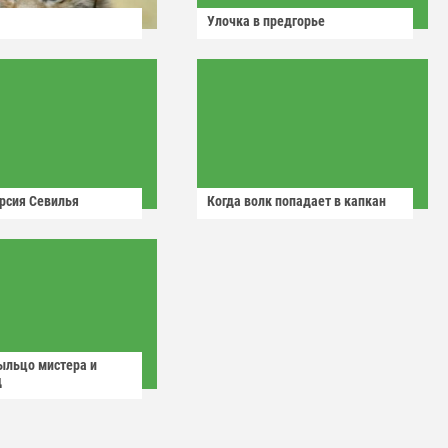
Улочка в предгорье
рсия Севилья
Когда волк попадает в капкан
ыльцо мистера и
д