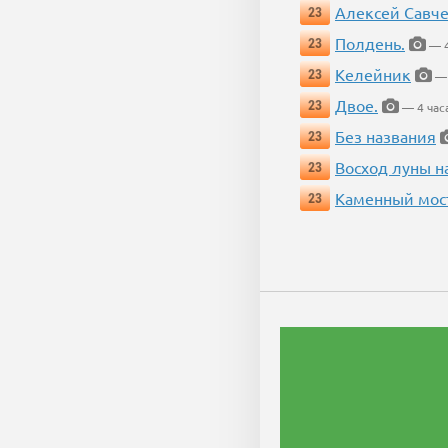
Алексей Савч
23
Полдень.
23
— 4
Келейник
23
— 
Двое.
23
— 4 час
Без названия
23
Восход луны н
23
Каменный мос
23