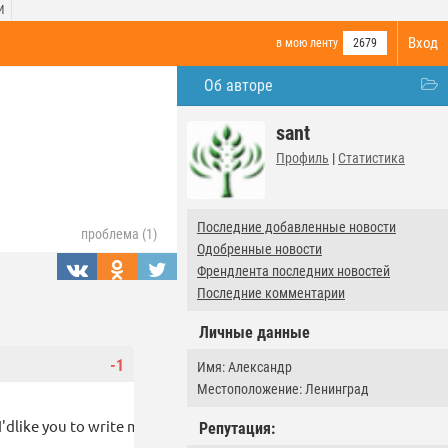
И
Вход
в мою ленту
2679
Об авторе
sant
Профиль
|
Статистика
Последние добавленные новости
проблема (1)
Одобренные новости
Френдлента последних новостей
Последние комментарии
Личные данные
-1
Имя: Александр
Местоположение: Ленинград
nd I'dlike you to write me on this ID( michelleabdel8@gmail.com )I'm
Репутация: