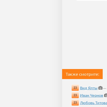
Также смотрите:
Вид Ялты
23
— 4
Иван Чернов
23
Любовь Титов
23