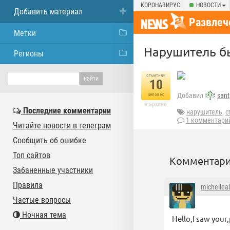
КОРОНАВИРУС
НОВОСТИ
Добавить материал
Развлеч
Метки
Нарушитель б
Регионы
отметили
10
Добавил
sant
человек
в архиве
Последние комментарии
нарушитель
,
с
1 комментари
Читайте новости в телеграм
Сообщить об ошибке
Топ сайтов
Комментари
Забаненные участники
Правила
michellea
Частые вопросы
Ночная тема
Hello,I saw your,