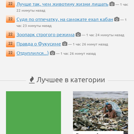
Лучше так, чем животину жизни лишать
22
— 1 час
22 минуты назад
Судя по отпечатку, на самокате ехал кабан
22
— 1
час 23 минуты назад
Зоопарк строгого режима
22
— 1 час 24 минуты назад
Правда о Фукусиме
22
— 1 час 26 минут назад
Отдуплился...)
22
— 1 час 26 минут назад
Лучшее в категории