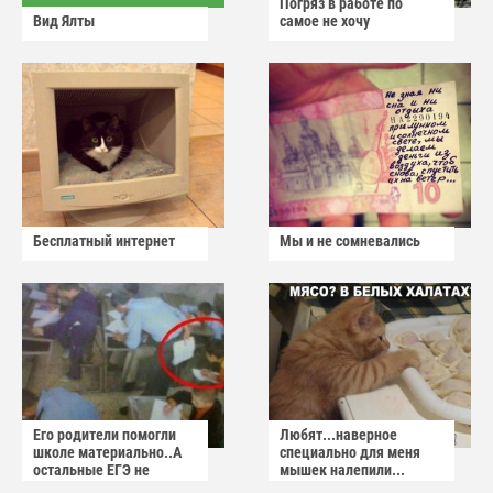
Погряз в работе по
Вид Ялты
самое не хочу
Бесплатный интернет
Мы и не сомневались
Его родители помогли
Любят...наверное
школе материально..А
специально для меня
остальные ЕГЭ не
мышек налепили...
сдадут