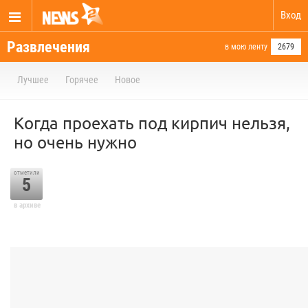
Вход
Развлечения
в мою ленту
2679
Лучшее
Горячее
Новое
Когда проехать под кирпич нельзя,
но очень нужно
отметили
5
в архиве