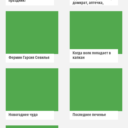
праздник!
домкрат, аптечка,
аварийный знак
Когда волк попадает в
Фермин Гарсия Севилья
капкан
Новогоднее чудо
Последнее печенье