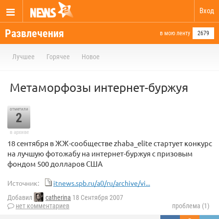
Вход
Развлечения
в мою ленту
2679
Лучшее
Горячее
Новое
Метаморфозы интернет-буржуя
отметили
2
в архиве
18 сентября в ЖЖ-сообществе zhaba_elite стартует конкурс
на лучшую фотожабу на интернет-буржуя с призовым
фондом 500 долларов США
Источник:
itnews.spb.ru/a0/ru/archive/vi...
Добавил
catherina
18 Сентября 2007
нет комментариев
проблема (1)