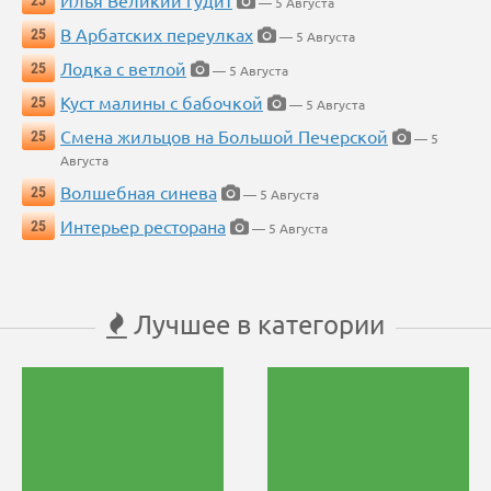
Илья Великий гудит
25
— 5 Августа
В Арбатских переулках
25
— 5 Августа
Лодка с ветлой
25
— 5 Августа
Куст малины с бабочкой
25
— 5 Августа
Смена жильцов на Большой Печерской
25
— 5
Августа
Волшебная синева
25
— 5 Августа
Интерьер ресторана
25
— 5 Августа
Лучшее в категории