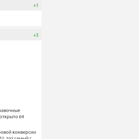
+1
+3
правочные
 открыто 64
ровой конверсии
2, тот самый с