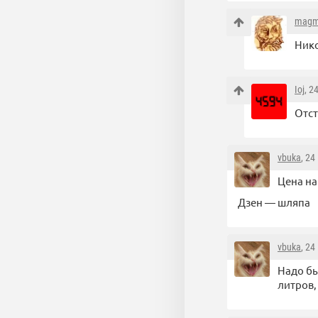
magm
Нико
Ioj
, 2
Отст
vbuka
, 24
Цена на
Дзен — шляпа
vbuka
, 24
Надо бы
литров,