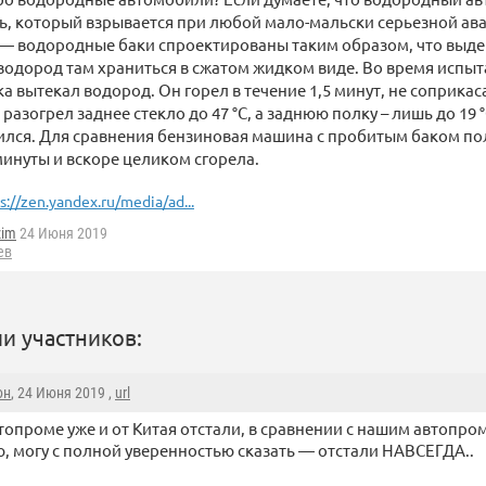
 который взрывается при любой мало-мальски серьезной ава
 — водородные баки спроектированы таким образом, что вы
водород там храниться в сжатом жидком виде. Во время испы
а вытекал водород. Он горел в течение 1,5 минут, не соприкас
разогрел заднее стекло до 47 °C, а заднюю полку – лишь до 19 
ился. Для сравнения бензиновая машина с пробитым баком по
 минуты и вскоре целиком сгорела.
s://zen.yandex.ru/media/ad...
zim
24 Июня 2019
ев
и участников:
юн
, 24 Июня 2019 ,
url
топроме уже и от Китая отстали, в сравнении с нашим автопро
, могу с полной уверенностью сказать — отстали НАВСЕГДА..