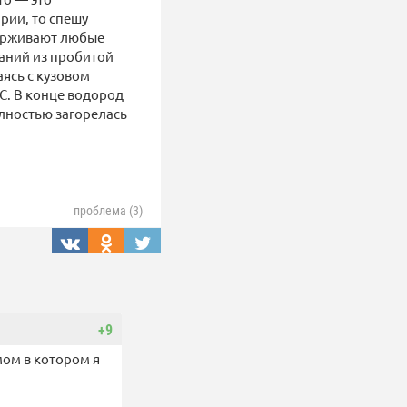
рии, то спешу
держивают любые
таний из пробитой
аясь с кузовом
°C. В конце водород
лностью загорелась
проблема (3)
+9
мом в котором я