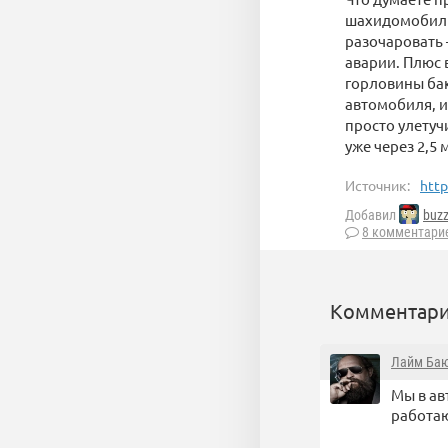
шахидомобиль,
разочаровать
аварии. Плюс 
горловины бак
автомобиля, и 
просто улетуч
уже через 2,5
Источник:
http
Добавил
buz
8 комментари
Комментари
Лайм Ба
Мы в ав
работаю