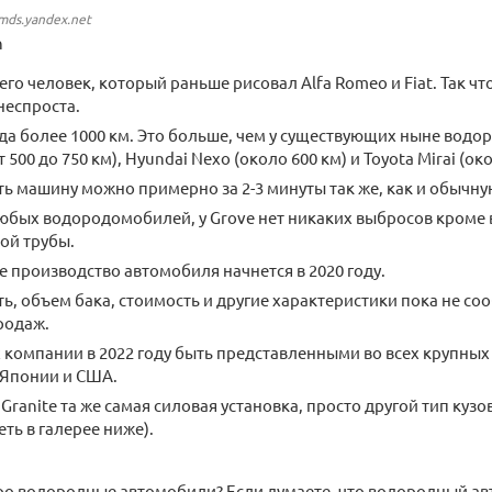
.mds.yandex.net
n
его человек, который раньше рисовал Alfa Romeo и Fiat. Так ч
неспроста.
да более 1000 км. Это больше, чем у существующих ныне вод
от 500 до 750 км), Hyundai Nexo (около 600 км) и Toyota Mirai (ок
ь машину можно примерно за 2-3 минуты так же, как и обычн
любых водородомобилей, у Grove нет никаких выбросов кроме 
ой трубы.
 производство автомобиля начнется в 2020 году.
, объем бака, стоимость и другие характеристики пока не со
родаж.
 компании в 2022 году быть представленными во всех крупных
 Японии и США.
 Granite та же самая силовая установка, просто другой тип ку
ть в галерее ниже).
ро водородные автомобили? Если думаете, что водородный ав