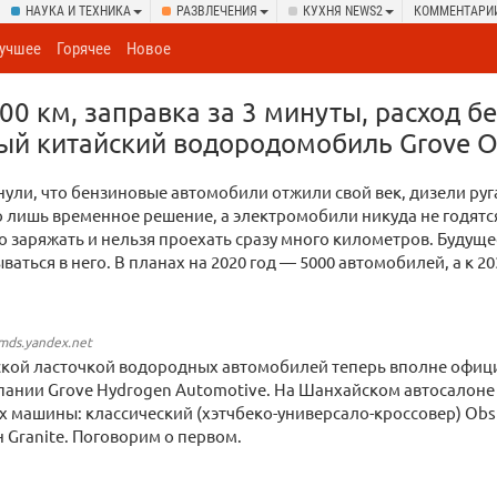
НАУКА И ТЕХНИКА
РАЗВЛЕЧЕНИЯ
КУХНЯ NEWS2
КОММЕНТАРИ
учшее
Горячее
Новое
00 км, заправка за 3 минуты, расход б
вый китайский водородомобиль Grove O
ули, что бензиновые автомобили отжили свой век, дизели руга
 лишь временное решение, а электромобили никуда не годятся
 заряжать и нельзя проехать сразу много километров. Будуще
ваться в него. В планах на 2020 год — 5000 автомобилей, а к 2
.mds.yandex.net
ской ласточкой водородных автомобилей теперь вполне офиц
пании Grove Hydrogen Automotive. На Шанхайском автосалоне
их машины: классический (хэтчбеко-универсало-кроссовер) Obsi
 Granite. Поговорим о первом.