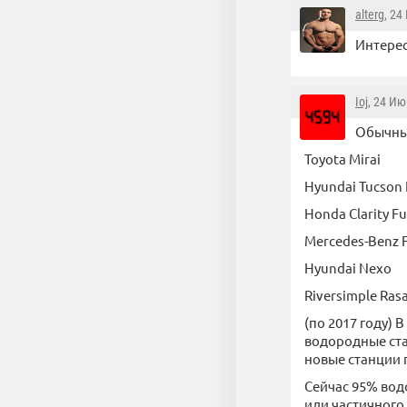
alterg
, 24
Интерес
Ioj
, 24 Ию
Обычны
Toyota Mirai
Hyundai Tucson F
Honda Clarity Fu
Mercedes-Benz F
Hyundai Nexo
Riversimple Ras
(по 2017 году)
водородные ста
новые станции 
Сейчас 95% вод
или частичного