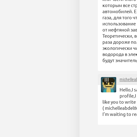
которым все ст
автомобилей. Ес
газа, для того 
использование в
от нефтяной за
Теоретически, 
раза дороже пол
экологически чи
водорода в эле
будут значител
michellea
Hello,I 
profile,
like you to write
( michelleabdel
I'm waiting to r