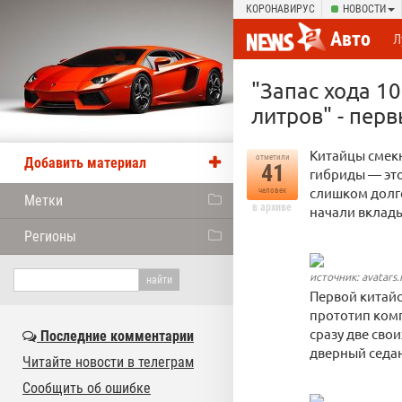
КОРОНАВИРУС
НОВОСТИ
Авто
Л
"Запас хода 10
литров" - пер
Китайцы смекн
отметили
Добавить материал
41
гибриды — это
слишком долго
человек
Метки
в архиве
начали вклады
Регионы
источник: avatars
Первой китай
прототип ком
сразу две сво
Последние комментарии
дверный седан
Читайте новости в телеграм
Сообщить об ошибке