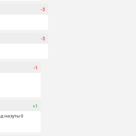
-3
-3
-1
+1
д мазуты 0