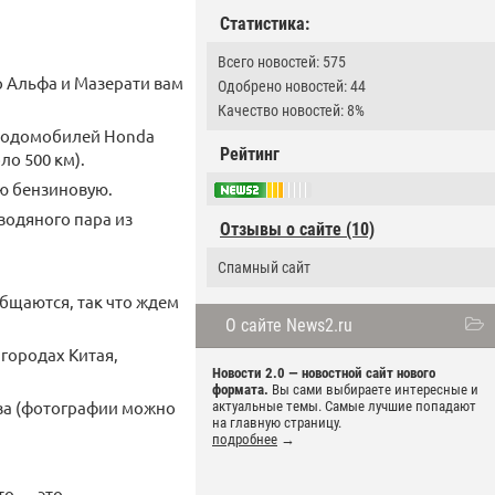
Статистика:
Всего новостей: 575
то Альфа и Мазерати вам
Одобрено новостей: 44
Качество новостей: 8%
ородомобилей Honda
Рейтинг
оло 500 км).
ую бензиновую.
водяного пара из
Отзывы о сайте (10)
Спамный сайт
общаются, так что ждем
О сайте News2.ru
 городах Китая,
Новости 2.0 — новостной сайт нового
формата.
Вы сами выбираете интересные и
зова (фотографии можно
актуальные темы. Самые лучшие попадают
на главную страницу.
подробнее
→
то — это