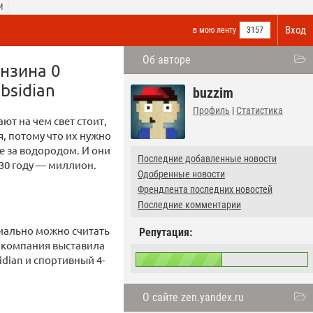
И
Вход
в мою ленту
3157
Об авторе
ензина 0
bsidian
buzzim
Профиль
|
Статистика
ют на чем свет стоит,
, потому что их нужно
е за водородом. И они
Последние добавленные новости
030 году — миллион.
Одобренные новости
Френдлента последних новостей
Последние комментарии
иально можно считать
Репутация:
 компания выставила
dian и спортивный 4-
О сайте zen.yandex.ru