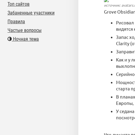
Топ сайтов
источник: avatars
Grove Obsidia
Забаненные участники
Правила
Рисовал 
видятся 
Частые вопросы
Запас хо
Ночная тема
Clarity (
Заправит
Как и у 
выхлопн
Серийное
Мощность
старта п
В планах
Европы,
У седана
посмотре
Что думаете п