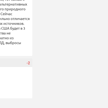
 альтернативных
оего природного
 Сейчас
сильно отличается
ых источников.
 США будет в 3
тва не
ратно из
КПД, выбросы
-2