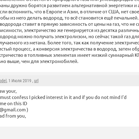
раны дружно борятся развитием альтернативной энергетики и
ли вспомнить, что в Европе и Азии, в отличие от США, нет св
чтобы из него делать водород, то всё становится ещё печальней.
одорода ставит в прямую зависимость от цены на газ, что не 
висимости, электричество же генерируется из десятка различн
водород можно получать электролизом, но сейчас такой газ для
учаемого из метана. Более того, так как получение электричес
стый процесс, а конверсия электричества в водород, затем об
ктричество в топливных элементах имеет низкий суммарный 
ьно выше, чем для электромобилей.
bdel
, 1 Июля 2019 ,
url
saw your,
I must confess I picked interest in it and if you do not mind I'd
 me on this ID
8@gmail.com )
ead from you,