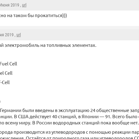
 Июня 2019 ,
url
но на таком бы прокатиться)))
ня 2019 ,
url
й электромобиль на топливных элементах.
uel Cell
el Cell
-Cell
a
 В Германии были введены в эксплуатацию 24 общественные за
нции. В США действует 40 станций, в Японии — 91. Всего было
по всему миру. В России водородных станций пока вообще нет.
орода производится из углеводородов с помощью реакции па
 окисления. Остаётся от природного газа или углеводородов CO