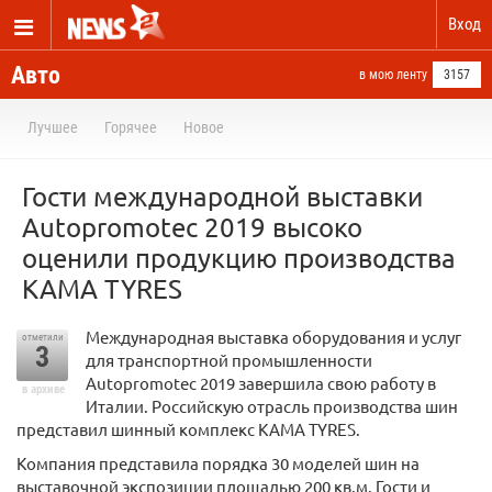
Вход
Авто
в мою ленту
3157
Лучшее
Горячее
Новое
Гости международной выставки
Autopromotec 2019 высоко
оценили продукцию производства
KAMA TYRES
Международная выставка оборудования и услуг
отметили
3
для транспортной промышленности
Autopromotec 2019 завершила свою работу в
в архиве
Италии. Российскую отрасль производства шин
представил шинный комплекс KAMA TYRES.
Компания представила порядка 30 моделей шин на
выставочной экспозиции площадью 200 кв.м. Гости и