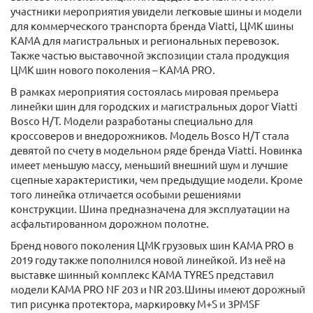
участники мероприятия увидели легковые шины и модели
для коммерческого транспорта бренда Viatti, ЦМК шины
KAMA для магистральных и региональных перевозок.
Также частью выставочной экспозиции стала продукция
ЦМК шин нового поколения – KAMA PRO.
В рамках мероприятия состоялась мировая премьера
линейки шин для городских и магистральных дорог Viatti
Bosco H/T. Модели разработаны специально для
кроссоверов и внедорожников. Модель Bosco H/T стала
девятой по счету в модельном ряде бренда Viatti. Новинка
имеет меньшую массу, меньший внешний шум и лучшие
сцепные характеристики, чем предыдущие модели. Кроме
того линейка отличается особыми решениями
конструкции. Шина предназначена для эксплуатации на
асфальтированном дорожном полотне.
Бренд нового поколения ЦМК грузовых шин KAMA PRO в
2019 году также пополнился новой линейкой. Из неё на
выставке шинный комплекс KAMA TYRES представил
модели KAMA PRO NF 203 и NR 203.Шины имеют дорожный
тип рисунка протектора, маркировку M+S и 3PMSF