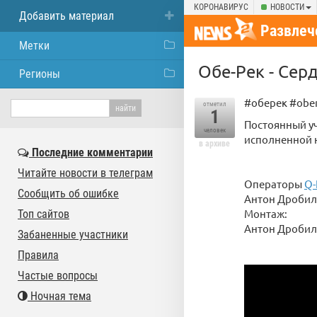
КОРОНАВИРУС
НОВОСТИ
Добавить материал
Развлеч
Метки
Обе-Рек - Сер
Регионы
#оберек #obe
отметил
1
Постоянный уч
человек
исполненной н
в архиве
Последние комментарии
Читайте новости в телеграм
Операторы
Q-
Сообщить об ошибке
Антон Дробил
Монтаж:
Топ сайтов
Антон Дробил
Забаненные участники
Правила
Частые вопросы
Ночная тема