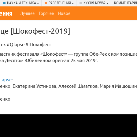
НАУКА И ТЕХНИКА
РАЗВЛЕЧЕНИЯ
КУХНЯ NEWS2
КОММЕНТАРИ
ения
Лучшее
Горячее
Новое
дце [Шокофест-2019]
rek #Qlapse #Шокофест
астник фестиваля «Шокофест» — группа Обе-Рек с композицие
а Десятом Юбилейном open-air 25 мая 2019г.
Lapse
:
енко, Екатерина Устинова, Алексей Шматков, Мария Машошин
енко