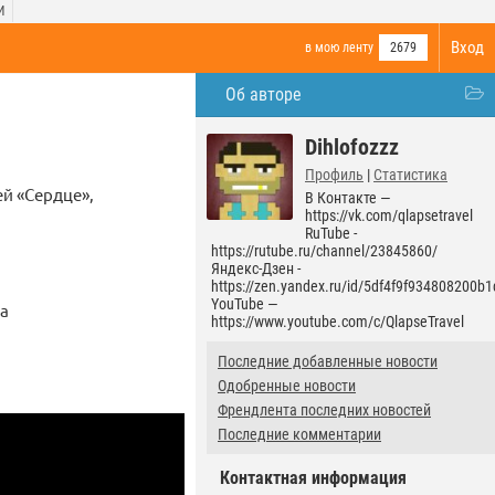
И
Вход
в мою ленту
2679
Об авторе
Dihlofozzz
Профиль
|
Статистика
й «Сердце»,
В Контакте —
https://vk.com/qlapsetravel
RuTube -
https://rutube.ru/channel/23845860/
Яндекс-Дзен -
https://zen.yandex.ru/id/5df4f9f934808200b
YouTube —
а
https://www.youtube.com/c/QlapseTravel
Последние добавленные новости
Одобренные новости
Френдлента последних новостей
Последние комментарии
Контактная информация