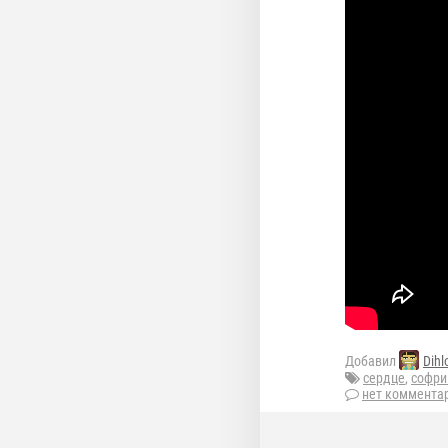
Добавил
Dihl
сердце
,
софри
нет коммента