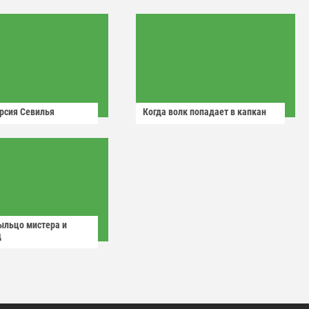
рсия Севилья
Когда волк попадает в капкан
ыльцо мистера и
д