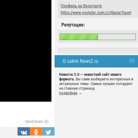
Профиль на Вконтакте
https://www.youtube.com/c/QlapseTravel
Репутация:
О сайте News2.ru
Новости 2.0 — новостной сайт нового
формата.
Вы сами выбираете интересные и
актуальные темы. Самые лучшие попадают
на главную страницу.
подробнее
→
проблема (4)