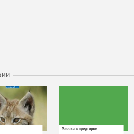
рии
Улочка в предгорье