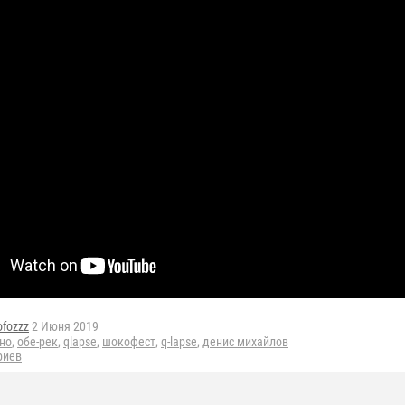
ofozzz
2 Июня 2019
но
,
обе-рек
,
qlapse
,
шокофест
,
q-lapse
,
денис михайлов
риев