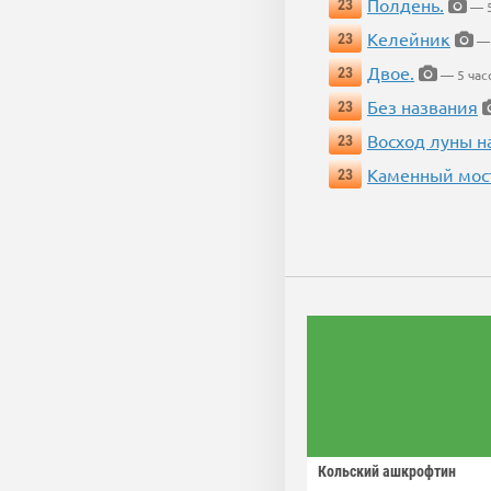
Полдень.
23
— 5
Келейник
23
— 
Двое.
23
— 5 час
Без названия
23
Восход луны н
23
Каменный мос
23
Кольский ашкрофтин