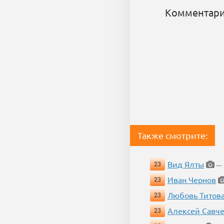
Комментари
Также смотрите:
Вид Ялты
23
— 5
Иван Чернов
23
Любовь Титов
23
Алексей Савч
23